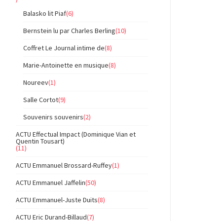
Balasko lit Piaf
(6)
Bernstein lu par Charles Berling
(10)
Coffret Le Journal intime de
(8)
Marie-Antoinette en musique
(8)
Noureev
(1)
Salle Cortot
(9)
Souvenirs souvenirs
(2)
ACTU Effectual Impact (Dominique Vian et
Quentin Tousart)
(11)
ACTU Emmanuel Brossard-Ruffey
(1)
ACTU Emmanuel Jaffelin
(50)
ACTU Emmanuel-Juste Duits
(8)
ACTU Eric Durand-Billaud
(7)