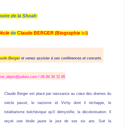
moire de la Shoah
siècle
de
Claude BERGER (
Biographie
ici
)
aude Berger
et venez assister à ses conférences et concerts.
ine_depis@yahoo.com / 06 84 36 31 85
Claude Berger est placé par naissance au cœur des drames du
siècle passé, le nazisme et Vichy dont il réchappe, le
totalitarisme bolchévique qu’il démystifie, la décolonisation. Il
reçoit une étoile jaune le jour de ses six ans. Suit la