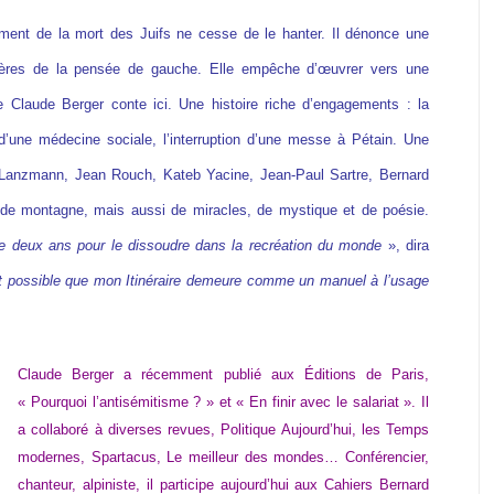
ent de la mort des Juifs ne cesse de le hanter. Il dénonce une
 pères de la pensée de gauche. Elle empêche d’œuvrer vers une
ue Claude Berger conte ici. Une histoire riche d’engagements : la
d’une médecine sociale, l’interruption d’une messe à Pétain. Une
s Lanzmann, Jean Rouch, Kateb Yacine, Jean-Paul Sartre, Bernard
 de montagne, mais aussi de miracles, de mystique et de poésie.
 de deux ans pour le dissoudre dans la recréation du monde
», dira
st possible que mon Itinéraire demeure comme un manuel à l’usage
Claude Berger a récemment publié aux Éditions de Paris,
« Pourquoi l’antisémitisme ? » et « En finir avec le salariat ». Il
a collaboré à diverses revues, Politique Aujourd’hui, les Temps
modernes, Spartacus, Le meilleur des mondes… Conférencier,
chanteur, alpiniste, il participe aujourd’hui aux Cahiers Bernard