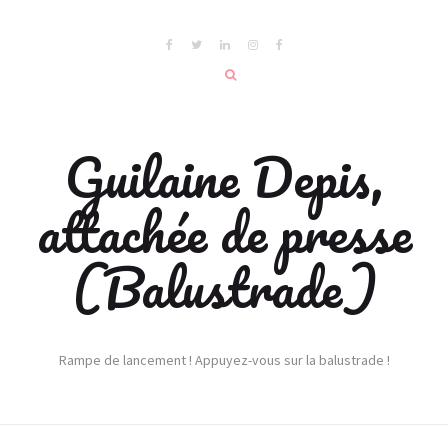
Guilaine Depis,
attachée de presse
(Balustrade)
Rampe de lancement ! Appuyez-vous sur la balustrade !