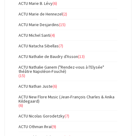
ACTU Marie B. Lévy
(6)
ACTU Marie de Hennezel
(2)
ACTU Marie Desjardins
(15)
ACTU Michel Santi
(4)
ACTU Natacha Sibellas
(7)
ACTU Nathalie de Baudry d'Asson
(13)
ACTU Nathalie Ganem ("Rendez-vous à l'Elysée"
théâtre Napoléon-Fouché)
(15)
ACTU Nathan Juste
(6)
ACTU New Flore Music (Jean-François Charles & Anika
Kildegaard)
(6)
ACTU Nicolas Gorodetzky
(7)
ACTU Othman Ihraï
(9)