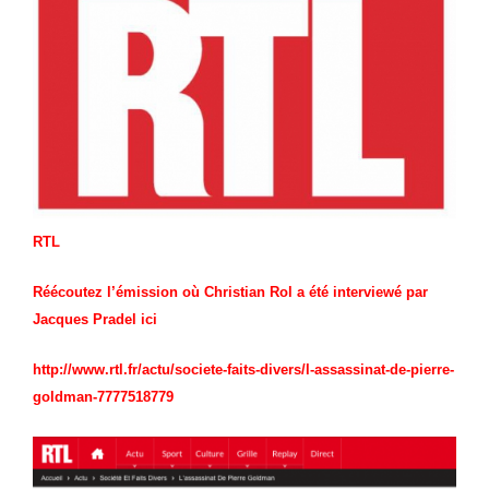
RTL
Réécoutez l’émission où
Christian Rol a été interviewé
par
Jacques Pradel ici
http://www.rtl.fr/actu/societe-faits-divers/l-assassinat-de-pierre-
goldman-7777518779