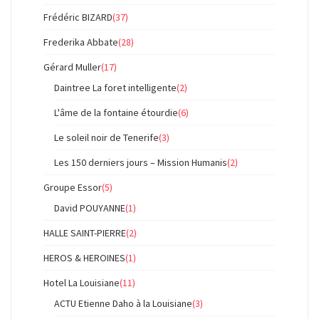
Frédéric BIZARD
(37)
Frederika Abbate
(28)
Gérard Muller
(17)
Daintree La foret intelligente
(2)
L'âme de la fontaine étourdie
(6)
Le soleil noir de Tenerife
(3)
Les 150 derniers jours – Mission Humanis
(2)
Groupe Essor
(5)
David POUYANNE
(1)
HALLE SAINT-PIERRE
(2)
HEROS & HEROINES
(1)
Hotel La Louisiane
(11)
ACTU Etienne Daho à la Louisiane
(3)