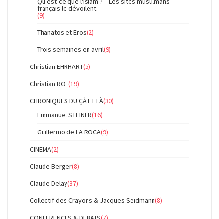
Qu'est-ce que l'islam ? – Les sites musulmans
français le dévoilent.
(9)
Thanatos et Eros
(2)
Trois semaines en avril
(9)
Christian EHRHART
(5)
Christian ROL
(19)
CHRONIQUES DU ÇÀ ET LÀ
(30)
Emmanuel STEINER
(16)
Guillermo de LA ROCA
(9)
CINEMA
(2)
Claude Berger
(8)
Claude Delay
(37)
Collectif des Crayons & Jacques Seidmann
(8)
CONFERENCES & DEBATS
(7)