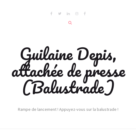
Guilaine Depis,
attachée de presse
(Balustrade)
Rampe de lancement ! Appuyez-vous sur la balustrade !