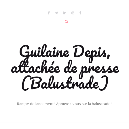
Guilaine Depis,
attachée de presse
(Balustrade)
Rampe de lancement ! Appuyez-vous sur la balustrade !