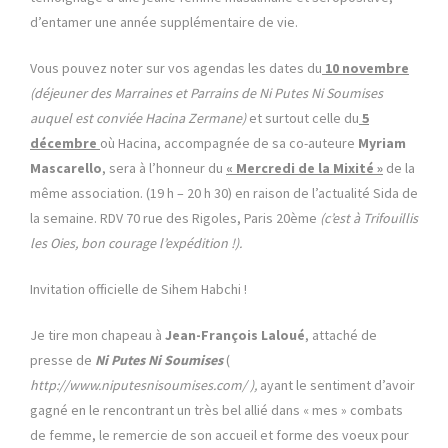
d’entamer une année supplémentaire de vie.
Vous pouvez noter sur vos agendas les dates du
10 novembre
(déjeuner des Marraines et Parrains de Ni Putes Ni Soumises
auquel est conviée Hacina Zermane)
et surtout celle du
5
décembre
où Hacina, accompagnée de sa co-auteure
Myriam
Mascarello
, sera à l’honneur du
« Mercredi de la Mixité »
de la
même association. (19 h – 20 h 30) en raison de l’actualité Sida de
la semaine. RDV 70 rue des Rigoles, Paris 20ème
(c’est à Trifouillis
les Oies, bon courage l’expédition !).
Invitation officielle de Sihem Habchi !
Je tire mon chapeau à
Jean-François Laloué
, attaché de
presse de
Ni Putes Ni Soumises
(
http://www.niputesnisoumises.com/ ),
ayant le sentiment d’avoir
gagné en le rencontrant un très bel allié dans « mes » combats
de femme, le remercie de son accueil et forme des voeux pour