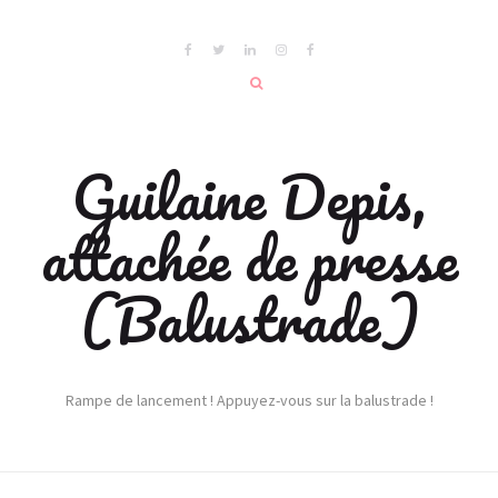
Guilaine Depis,
attachée de presse
(Balustrade)
Rampe de lancement ! Appuyez-vous sur la balustrade !