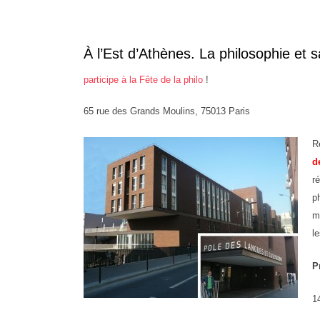
À l’Est d’Athènes. La philosophie et 
participe à la Fête de la philo
!
65 rue des Grands Moulins, 75013 Paris
R
d
r
p
m
l
P
1