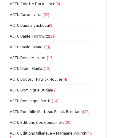
ACTU Colette Portelance
(8)
ACTU Coronavirus
(52)
ACTU Dana Ziyasheva
(8)
ACTU Daniel Horowitz
(11)
ACTU David Grandis
(3)
ACTU Denis Marquet
(13)
ACTU Didier Guillot
(19)
ACTU Docteur Patrick Houlier
(4)
ACTU Dominique Dudan
(2)
ACTU Dominique Motte
(14)
ACTU Domitille Marbeau Funck-Brentano
(40)
ACTU Editions des Coussinets
(20)
ACTU Editions Villanelle – Marianne Vourch
(46
)