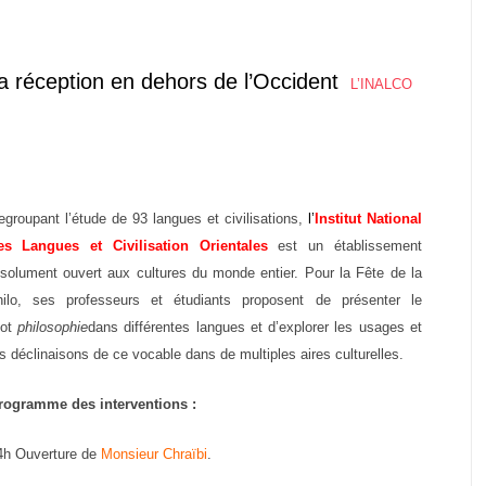
sa réception en dehors de l’Occident
L’INALCO
egroupant l’étude de 93 langues et civilisations,
l’
Institut National
es Langues et Civilisation Orientales
est un établissement
ésolument ouvert aux cultures du monde entier. Pour la Fête de la
hilo, ses professeurs et étudiants proposent de présenter le
ot
philosophie
dans différentes langues et d’explorer les usages et
es déclinaisons de ce vocable dans de multiples aires culturelles.
rogramme des interventions :
4h Ouverture de
Monsieur Chraïbi
.