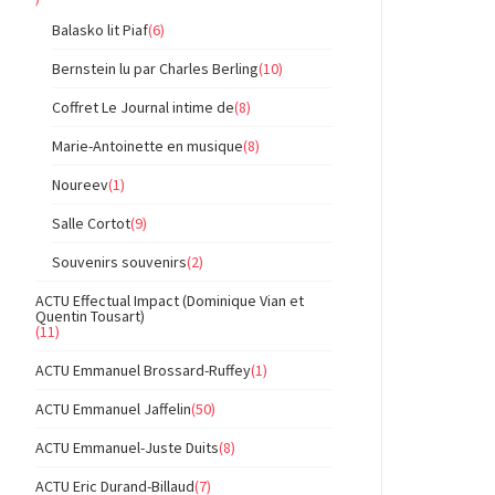
Balasko lit Piaf
(6)
Bernstein lu par Charles Berling
(10)
Coffret Le Journal intime de
(8)
Marie-Antoinette en musique
(8)
Noureev
(1)
Salle Cortot
(9)
Souvenirs souvenirs
(2)
ACTU Effectual Impact (Dominique Vian et
Quentin Tousart)
(11)
ACTU Emmanuel Brossard-Ruffey
(1)
ACTU Emmanuel Jaffelin
(50)
ACTU Emmanuel-Juste Duits
(8)
ACTU Eric Durand-Billaud
(7)