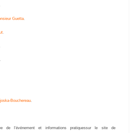
.
nsieur Guetta
.
ut
.
.
.
oska-Bouchereau
.
lée de l’événement et informations pratiquessur le site de