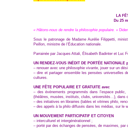
LA FÊ
Du 25 m
« Hâtons-nous de rendre la philosophie populaire. »
Dider
Sous le patronage de Madame Aurélie Filippetti, minis
Peillon, ministre de l’Éducation nationale.
Parrainée par Jacques Attali, Élisabeth Badinter et Luc F
UN RENDEZ-VOUS INÉDIT DE PORTÉE NATIONALE p
– renouer avec une philosophie vivante, jouer sur un désir
– dire et partager ensemble les pensées universelles d
cultures.
UNE FÊTE POPULAIRE ET GRATUITE avec
– des événements programmés dans l’espace public, da
(théâtres, musées, instituts, clubs, universités…), dans 
– des initiatives en librairies (tables et vitrines philo, re
– des appels à la philo diffusés dans les médias, sur le w
UN MOUVEMENT PARTICIPATIF ET CITOYEN
– interculturel et intergénérationnel ;
– porté par des échanges de pensées, de maximes, par d