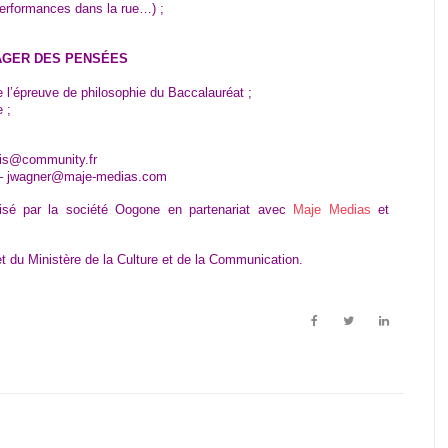
 performances dans la rue…) ;
TAGER DES PENSÉES
e l’épreuve de philosophie du Baccalauréat ;
 ;
.
pis@community.fr
3 – jwagner@maje-medias.com
sé par la société Oogone en partenariat avec
Maje Medias
et
et du Ministère de la Culture et de la Communication.