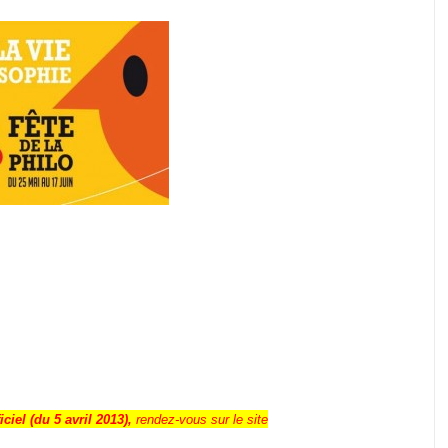
iel (du 5 avril 2013),
rendez-vous sur le site