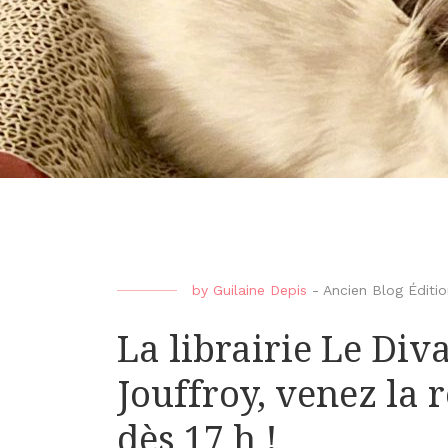
by
Guilaine Depis
-
Ancien Blog Édit
La librairie Le Di
Jouffroy, venez la 
dès 17 h !