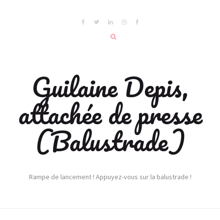
Guilaine Depis,
attachée de presse
(Balustrade)
Rampe de lancement ! Appuyez-vous sur la balustrade !