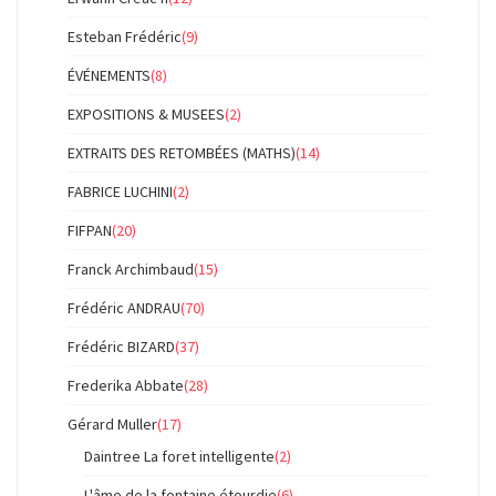
Esteban Frédéric
(9)
ÉVÉNEMENTS
(8)
EXPOSITIONS & MUSEES
(2)
EXTRAITS DES RETOMBÉES (MATHS)
(14)
FABRICE LUCHINI
(2)
FIFPAN
(20)
Franck Archimbaud
(15)
Frédéric ANDRAU
(70)
Frédéric BIZARD
(37)
Frederika Abbate
(28)
Gérard Muller
(17)
Daintree La foret intelligente
(2)
L'âme de la fontaine étourdie
(6)