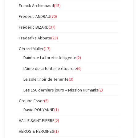
Franck Archimbaud
(15)
Frédéric ANDRAU
(70)
Frédéric BIZARD
(37)
Frederika Abbate
(28)
Gérard Muller
(17)
Daintree La foret intelligente
(2)
L'âme de la fontaine étourdie
(6)
Le soleil noir de Tenerife
(3)
Les 150 derniers jours – Mission Humanis
(2)
Groupe Essor
(5)
David POUYANNE
(1)
HALLE SAINT-PIERRE
(2)
HEROS & HEROINES
(1)