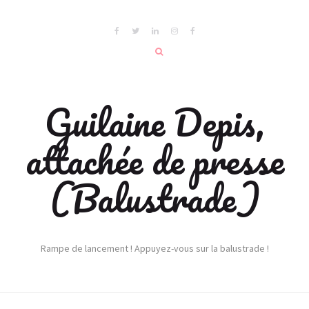
Guilaine Depis,
attachée de presse
(Balustrade)
Rampe de lancement ! Appuyez-vous sur la balustrade !