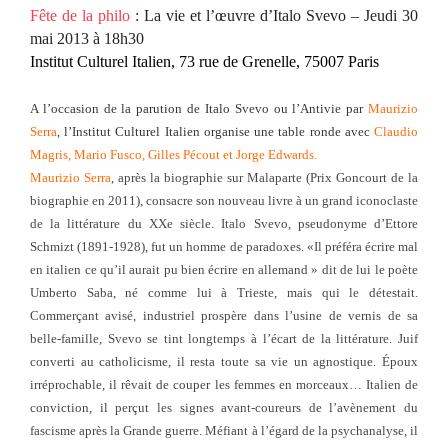
Fête de la philo
: La vie et l’œuvre d’Italo Svevo – Jeudi 30
mai 2013 à 18h30
Institut Culturel Italien, 73 rue de Grenelle, 75007 Paris
A l’occasion de la parution de
Italo Svevo
ou l’Antivie
par
Maurizio
Serra
, l’Institut Culturel Italien organise une table ronde avec
Claudio
Magris, Mario Fusco, Gilles Pécout
et
Jorge Edwards.
Maurizio Serra
, après la biographie sur Malaparte (Prix Goncourt de la
biographie en 2011), consacre son nouveau livre à un grand iconoclaste
de la littérature du XXe siècle. Italo Svevo, pseudonyme d’Ettore
Schmizt (1891-1928), fut un homme de paradoxes. «Il préféra écrire mal
en italien ce qu’il aurait pu bien écrire en allemand » dit de lui le poète
Umberto Saba, né comme lui à Trieste, mais qui le détestait.
Commerçant avisé, industriel prospère dans l’usine de vernis de sa
belle-famille, Svevo se tint longtemps à l’écart de la littérature. Juif
converti au catholicisme, il resta toute sa vie un agnostique. Époux
irréprochable, il rêvait de couper les femmes en morceaux… Italien de
conviction, il perçut les signes avant-coureurs de l’avènement du
fascisme après la Grande guerre. Méfiant à l’égard de la psychanalyse, il