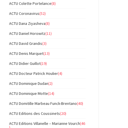
ACTU Colette Portelance
(8)
ACTU Coronavirus
(52)
ACTU Dana Ziyasheva
(8)
ACTU Daniel Horowitz
(11)
ACTU David Grandis
(3)
ACTU Denis Marquet
(13)
ACTU Didier Guillot
(19)
ACTU Docteur Patrick Houlier
(4)
ACTU Dominique Dudan
(2)
ACTU Dominique Motte
(14)
ACTU Domitille Marbeau Funck-Brentano
(40)
ACTU Editions des Coussinets
(20)
ACTU Editions Villanelle – Marianne Vourch
(46
)