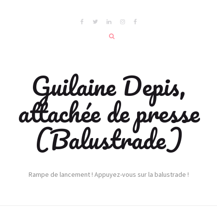
Guilaine Depis,
attachée de presse
(Balustrade)
Rampe de lancement ! Appuyez-vous sur la balustrade !