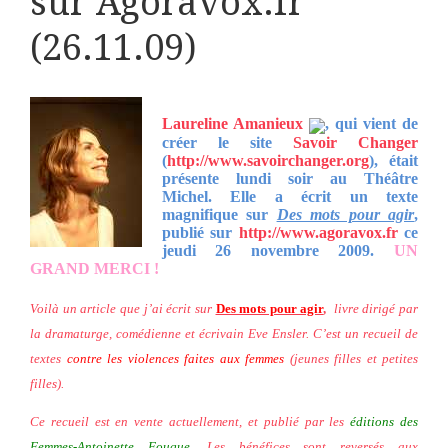
sur Agoravox.fr
(26.11.09)
Laureline Amanieux
, qui vient de
créer le site
Savoir Changer
(
http://www.savoirchanger.org
), était
présente lundi soir au Théâtre
Michel. Elle a écrit un texte
magnifique sur
Des mots pour agir
,
publié sur
http://www.agoravox.fr
ce
jeudi 26 novembre 2009.
UN
GRAND MERCI !
Voilà un article que j’ai écrit sur
Des mots pour agir
,
livre dirigé par
la dramaturge, comédienne et écrivain Eve Ensler. C’est un recueil de
textes
contre les violences faites aux femmes
(jeunes filles et petites
filles).
Ce recueil est en vente actuellement, et publié par les
éditions des
Femmes-Antoinette Fouque
. Les bénéfices sont reversés aux