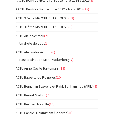
AACTU Rentrée littéraire Septembre 2024 à 2025
(3)
AACTU Rentrée Septembre 2022 – Mars 2023
(27)
ACTU 37ème MARCHE DE LA POESIE
(18)
ACTU 38ème MARCHE DE LA POESIE
(6)
ACTU Alain Schmoll
(28)
Un drôle de goût
(5)
ACTU Alexandre Arditti
(26)
L'assassinat de Mark Zuckerberg
(7)
ACTU Anne-Cécile Hartemann
(13)
ACTU Babette de Rozières
(10)
ACTU Benjamin Stevens et Rafik Benhammou (APILI)
(9)
ACTU Benoît Marbot
(7)
ACTU Bernard Méaulle
(10)
ACTU Carole Buckingham (Londres)
(8)