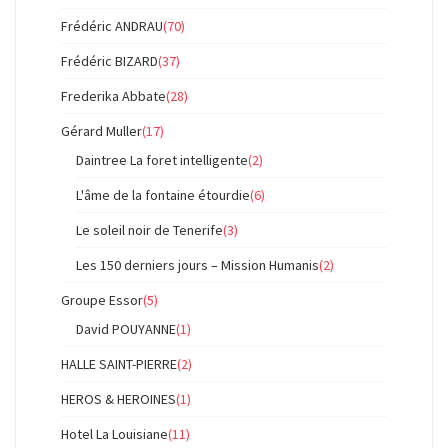
Frédéric ANDRAU
(70)
Frédéric BIZARD
(37)
Frederika Abbate
(28)
Gérard Muller
(17)
Daintree La foret intelligente
(2)
L'âme de la fontaine étourdie
(6)
Le soleil noir de Tenerife
(3)
Les 150 derniers jours – Mission Humanis
(2)
Groupe Essor
(5)
David POUYANNE
(1)
HALLE SAINT-PIERRE
(2)
HEROS & HEROINES
(1)
Hotel La Louisiane
(11)