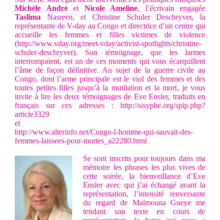
Michèle André
et
Nicole Ameline
, l’écrivain engagée
Taslima
Nasreen, et Christine Schuler Deschryver, la
représentante de V-day au Congo et directrice d’un centre qui
accueille les femmes et filles victimes de violence
(
http://www.vday.org/meet-vday/activist-spotlights/christine-
schuler-deschryver
). Son témoignage, que les larmes
interrompaient, est un de ces moments qui vous écarquillent
l’âme de façon définitive. Au sujet de la guerre civile au
Congo, dont l’arme principale est le viol des femmes et des
toutes petites filles jusqu’à la mutilation et la mort, je vous
invite à lire les deux témoignages de Eve Ensler, traduits en
français sur ces adresses :
http://sisyphe.org/spip.php?
article3329
et
http://www.alterinfo.net/Congo-l-homme-qui-sauvait-des-
femmes-laissees-pour-mortes_a22280.html
Se sont inscrits pour toujours dans ma
mémoire les phrases les plus vives de
cette soirée, la bienveillance d’Eve
Ensler avec qui j’ai échangé avant la
représentation, l’intensité renversante
du regard de Maïmouna Gueye me
tendant son texte en cours de