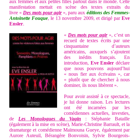
aux femmes et aux petites filles partout dans le monde. Cette
manifestation mettait en scène des textes extraits du
livre «
Des mots pour agir
», paru aux
éditions des Femmes-
Antoinette Fouque
, le 13 novembre 2009, et dirigé par
Eve
Ensler
.
«
Des mots pour agir
», c’est un
recueil de textes écrits par une
cinquantaine d’auteurs
américains, auxquels s’ajoutent
des inédits français. En
introduction,
Eve Ensler
déclare
que nous pouvons aujourd’hui
« nous fier aux écrivains », car
« plutôt que de chercher à nous
dominer, ils nous libèrent ».
Pour avoir assisté à ce spectacle,
je lui donne raison. Les lectures
ont été incarnées par les
comédiennes actuelles, investies,
de
Les
Monologues du Vagin
: Stéphanie Bataille
(également à la mise en scène), Marie-Christine Barrault, et la
dramaturge et comédienne Maïmouna Gueye, également par
Aurore Auteuil, Bérangère Bonvoisin, Sylvie Bourgeois-