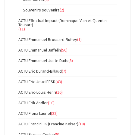
Souvenirs souvenirs
(2)
ACTU Effectual Impact (Dominique Vian et Quentin
Tousart)
(11)
ACTU Emmanuel Brossard-Ruffey
(1)
ACTU Emmanuel Jaffelin
(50)
ACTU Emmanuel-Juste Duits
(8)
ACTU Eric Durand-Billaud
(7)
ACTU Eric Jeux IFESD
(43)
ACTU Eric-Louis Henri
(16)
ACTU Erik Andler
(10)
ACTU Fiona Lauriol
(22)
ACTU Francini_K (Francine Keiser)
(10)
ACTU Francis Coulon
(5)