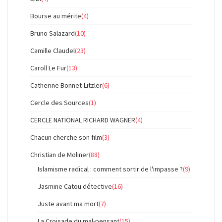
Bourse au mérite
(4)
Bruno Salazard
(10)
Camille Claudel
(23)
Caroll Le Fur
(13)
Catherine Bonnet-Litzler
(6)
Cercle des Sources
(1)
CERCLE NATIONAL RICHARD WAGNER
(4)
Chacun cherche son film
(3)
Christian de Moliner
(88)
Islamisme radical : comment sortir de l'impasse ?
(9)
Jasmine Catou détective
(16)
Juste avant ma mort
(7)
La Croisade du mal-pensant
(15)