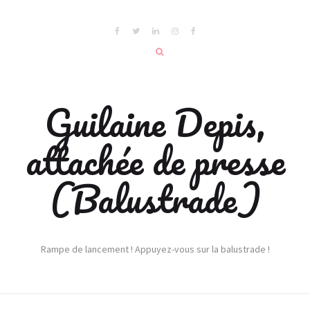
Guilaine Depis,
attachée de presse
(Balustrade)
Rampe de lancement ! Appuyez-vous sur la balustrade !