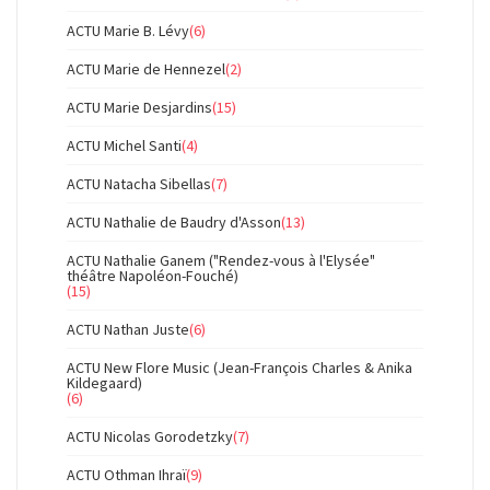
ACTU Marie B. Lévy
(6)
ACTU Marie de Hennezel
(2)
ACTU Marie Desjardins
(15)
ACTU Michel Santi
(4)
ACTU Natacha Sibellas
(7)
ACTU Nathalie de Baudry d'Asson
(13)
ACTU Nathalie Ganem ("Rendez-vous à l'Elysée"
théâtre Napoléon-Fouché)
(15)
ACTU Nathan Juste
(6)
ACTU New Flore Music (Jean-François Charles & Anika
Kildegaard)
(6)
ACTU Nicolas Gorodetzky
(7)
ACTU Othman Ihraï
(9)