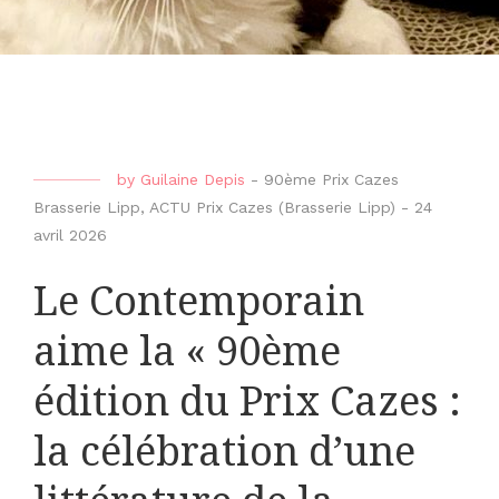
by
Guilaine Depis
-
90ème Prix Cazes
Brasserie Lipp
,
ACTU Prix Cazes (Brasserie Lipp)
-
24
avril 2026
Le Contemporain
aime la « 90ème
édition du Prix Cazes :
la célébration d’une