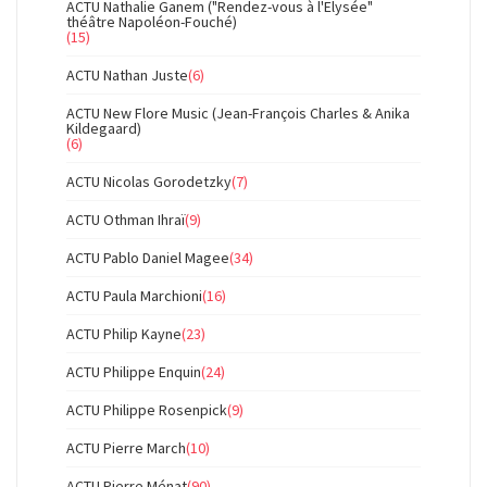
ACTU Nathalie Ganem ("Rendez-vous à l'Elysée"
théâtre Napoléon-Fouché)
(15)
ACTU Nathan Juste
(6)
ACTU New Flore Music (Jean-François Charles & Anika
Kildegaard)
(6)
ACTU Nicolas Gorodetzky
(7)
ACTU Othman Ihraï
(9)
ACTU Pablo Daniel Magee
(34)
ACTU Paula Marchioni
(16)
ACTU Philip Kayne
(23)
ACTU Philippe Enquin
(24)
ACTU Philippe Rosenpick
(9)
ACTU Pierre March
(10)
ACTU Pierre Ménat
(90)