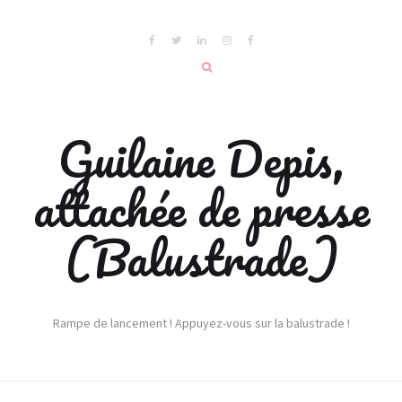
Guilaine Depis,
attachée de presse
(Balustrade)
Rampe de lancement ! Appuyez-vous sur la balustrade !