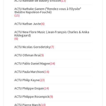
ACTU Nathalie de Baudry d'Asson
(13)
ACTU Nathalie Ganem ("Rendez-vous à l'Elysée"
théâtre Napoléon-Fouché)
(15)
ACTU Nathan Juste
(6)
ACTU New Flore Music (Jean-François Charles & Anika
Kildegaard)
(6)
ACTU Nicolas Gorodetzky
(7)
ACTU Othman Ihraï
(9)
ACTU Pablo Daniel Magee
(34)
ACTU Paula Marchioni
(16)
ACTU Philip Kayne
(23)
ACTU Philippe Enquin
(24)
ACTU Philippe Rosenpick
(9)
ACTU Pierre March
(10)