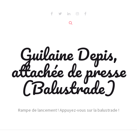
Guilaine Depis,
attachée de presse
(Balustrade)
Rampe de lancement ! Appuyez-vous sur la balustrade !