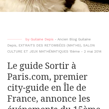
by
Guilaine Depis
-
Ancien Blog Guilaine
Depis
,
EXTRAITS DES RETOMBÉES (MATHS)
,
SALON
CULTURE ET JEUX MATHÉMATIQUES 15ème
-
2 mai 2014
Le guide Sortir à
Paris.com, premier
city-guide en Île de
France, annonce les