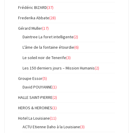
Frédéric BIZARD
(37)
Frederika Abbate
(28)
Gérard Muller
(17)
Daintree La foret intelligente
(2)
L'âme de la fontaine étourdie
(6)
Le soleil noir de Tenerife
(3)
Les 150 derniers jours – Mission Humanis
(2)
Groupe Essor
(5)
David POUYANNE
(1)
HALLE SAINT-PIERRE
(2)
HEROS & HEROINES
(1)
Hotel La Louisiane
(11)
ACTU Etienne Daho à la Louisiane
(3)