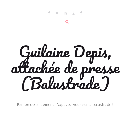
Guilaine Depis,
attachée de presse
(Balustrade)
Rampe de lancement ! Appuyez-vous sur la balustrade !