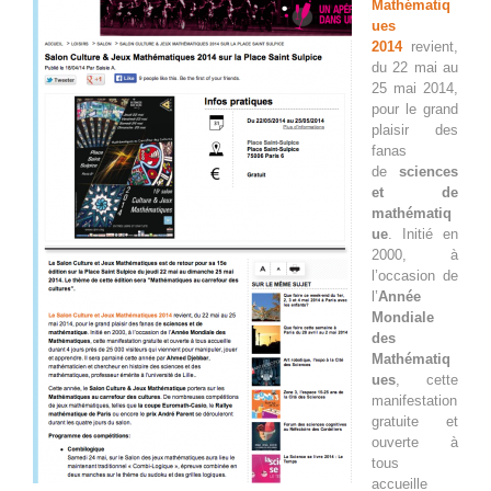
Mathématiq
ues
2014
revient,
du 22 mai au
25 mai 2014,
pour le grand
plaisir des
fanas
de
sciences
et de
mathématiq
ue
. Initié en
2000, à
l’occasion de
l’
Année
Mondiale
des
Mathématiq
ues
, cette
manifestation
gratuite et
ouverte à
tous
accueille