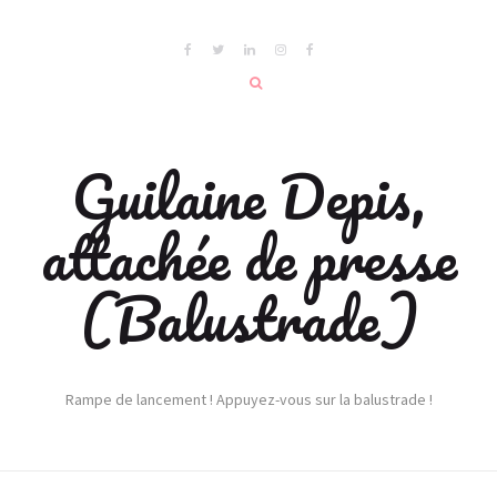
Guilaine Depis,
attachée de presse
(Balustrade)
Rampe de lancement ! Appuyez-vous sur la balustrade !