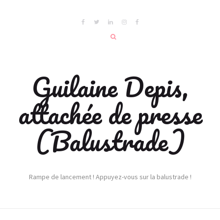
Guilaine Depis,
attachée de presse
(Balustrade)
Rampe de lancement ! Appuyez-vous sur la balustrade !