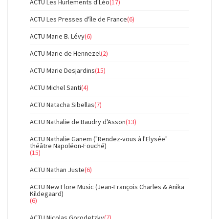
ACTU Les Hurlements d'Léo
(17)
ACTU Les Presses d'île de France
(6)
ACTU Marie B. Lévy
(6)
ACTU Marie de Hennezel
(2)
ACTU Marie Desjardins
(15)
ACTU Michel Santi
(4)
ACTU Natacha Sibellas
(7)
ACTU Nathalie de Baudry d'Asson
(13)
ACTU Nathalie Ganem ("Rendez-vous à l'Elysée"
théâtre Napoléon-Fouché)
(15)
ACTU Nathan Juste
(6)
ACTU New Flore Music (Jean-François Charles & Anika
Kildegaard)
(6)
ACTU Nicolas Gorodetzky
(7)