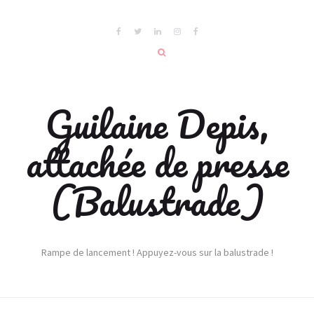
Guilaine Depis,
attachée de presse
(Balustrade)
Rampe de lancement ! Appuyez-vous sur la balustrade !