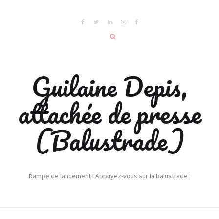
Guilaine Depis,
attachée de presse
(Balustrade)
Rampe de lancement ! Appuyez-vous sur la balustrade !