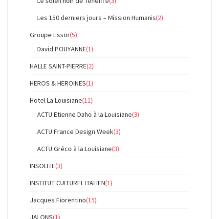
Le soleil noir de Tenerife
(3)
Les 150 derniers jours – Mission Humanis
(2)
Groupe Essor
(5)
David POUYANNE
(1)
HALLE SAINT-PIERRE
(2)
HEROS & HEROINES
(1)
Hotel La Louisiane
(11)
ACTU Etienne Daho à la Louisiane
(3)
ACTU France Design Week
(3)
ACTU Gréco à la Louisiane
(3)
INSOLITE
(3)
INSTITUT CULTUREL ITALIEN
(1)
Jacques Fiorentino
(15)
JALONS
(1)