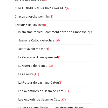
CERCLE NATIONAL RICHARD WAGNER
(4)
Chacun cherche son film
(3)
Christian de Moliner
(88)
Islamisme radical : comment sortir de l'impasse ?
(9)
Jasmine Catou détective
(16)
Juste avant ma mort
(7)
La Croisade du mal-pensant
(15)
La Guerre de France
(13)
La réserve
(10)
Le Retour de Jasmine Catou
(3)
Les aventures de Jasmine Catou
(1)
Les exploits de Jasmine Catou
(3)
Qu'est-ce que l'islam ? – Les sites musulmans