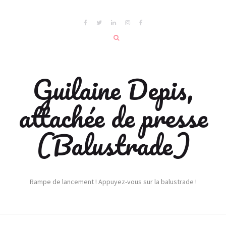
Guilaine Depis,
attachée de presse
(Balustrade)
Rampe de lancement ! Appuyez-vous sur la balustrade !