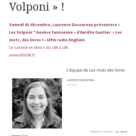
Volponi » !
Samedi 01 décembre,
Laurence Ducournau présentera «
Les Volponi *
Genèse
tunisienne
» d’
Aurélia
Gantier
.
« Les
mots, des livres ! » Idfm radio Enghien
Le samedi en direct de 16h à 18h
www.idfm98.fr