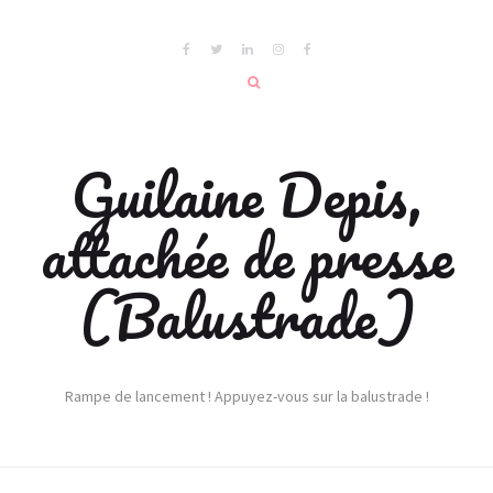
Guilaine Depis,
attachée de presse
(Balustrade)
Rampe de lancement ! Appuyez-vous sur la balustrade !