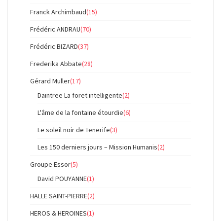
Franck Archimbaud
(15)
Frédéric ANDRAU
(70)
Frédéric BIZARD
(37)
Frederika Abbate
(28)
Gérard Muller
(17)
Daintree La foret intelligente
(2)
L'âme de la fontaine étourdie
(6)
Le soleil noir de Tenerife
(3)
Les 150 derniers jours – Mission Humanis
(2)
Groupe Essor
(5)
David POUYANNE
(1)
HALLE SAINT-PIERRE
(2)
HEROS & HEROINES
(1)