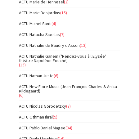
ACTU Marie de Hennezel
(2)
ACTU Marie Desjardins
(15)
ACTU Michel Santi
(4)
ACTU Natacha Sibellas
(7)
ACTU Nathalie de Baudry d'Asson
(13)
ACTU Nathalie Ganem ("Rendez-vous à l'Elysée"
théâtre Napoléon-Fouché)
(15)
ACTU Nathan Juste
(6)
ACTU New Flore Music (Jean-François Charles & Anika
Kildegaard)
(6)
ACTU Nicolas Gorodetzky
(7)
ACTU Othman Ihraï
(9)
ACTU Pablo Daniel Magee
(34)
ACTU Paula Marchioni
(16)