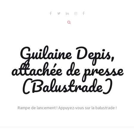
Guilaine Depis,
attachée de presse
(Balustrade)
Rampe de lancement ! Appuyez-vous sur la balustrade !