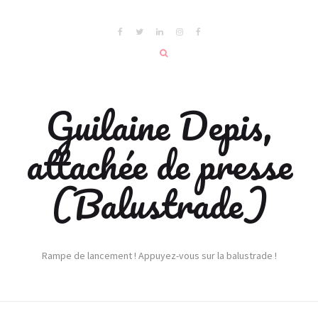
Guilaine Depis,
attachée de presse
(Balustrade)
Rampe de lancement ! Appuyez-vous sur la balustrade !