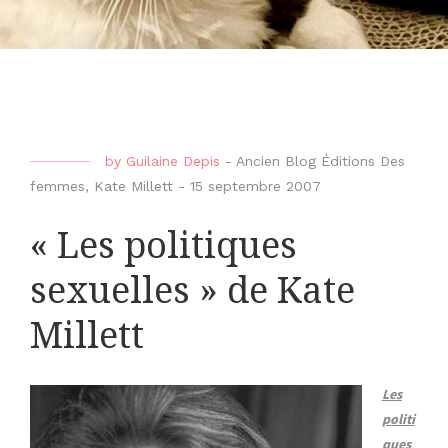
by
Guilaine Depis
-
Ancien Blog Éditions Des
femmes
,
Kate Millett
-
15 septembre 2007
« Les politiques
sexuelles » de Kate
Millett
Les
politi
ques