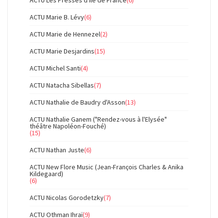
ACTU Les Presses d'île de France
(6)
ACTU Marie B. Lévy
(6)
ACTU Marie de Hennezel
(2)
ACTU Marie Desjardins
(15)
ACTU Michel Santi
(4)
ACTU Natacha Sibellas
(7)
ACTU Nathalie de Baudry d'Asson
(13)
ACTU Nathalie Ganem ("Rendez-vous à l'Elysée"
théâtre Napoléon-Fouché)
(15)
ACTU Nathan Juste
(6)
ACTU New Flore Music (Jean-François Charles & Anika
Kildegaard)
(6)
ACTU Nicolas Gorodetzky
(7)
ACTU Othman Ihraï
(9)