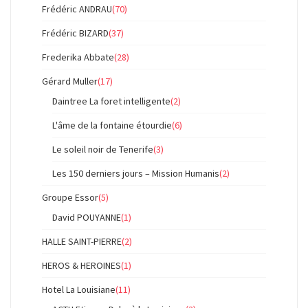
Frédéric ANDRAU
(70)
Frédéric BIZARD
(37)
Frederika Abbate
(28)
Gérard Muller
(17)
Daintree La foret intelligente
(2)
L'âme de la fontaine étourdie
(6)
Le soleil noir de Tenerife
(3)
Les 150 derniers jours – Mission Humanis
(2)
Groupe Essor
(5)
David POUYANNE
(1)
HALLE SAINT-PIERRE
(2)
HEROS & HEROINES
(1)
Hotel La Louisiane
(11)