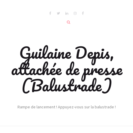
Guilaine Depis,
attachée de presse
(Balustrade)
Rampe de lancement ! Appuyez-vous sur la balustrade !