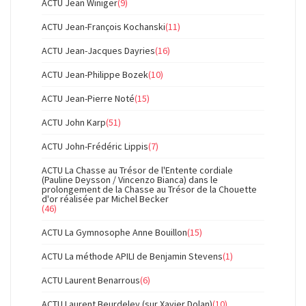
ACTU Jean Winiger
(9)
ACTU Jean-François Kochanski
(11)
ACTU Jean-Jacques Dayries
(16)
ACTU Jean-Philippe Bozek
(10)
ACTU Jean-Pierre Noté
(15)
ACTU John Karp
(51)
ACTU John-Frédéric Lippis
(7)
ACTU La Chasse au Trésor de l'Entente cordiale
(Pauline Deysson / Vincenzo Bianca) dans le
prolongement de la Chasse au Trésor de la Chouette
d'or réalisée par Michel Becker
(46)
ACTU La Gymnosophe Anne Bouillon
(15)
ACTU La méthode APILI de Benjamin Stevens
(1)
ACTU Laurent Benarrous
(6)
ACTU Laurent Beurdeley (sur Xavier Dolan)
(10)