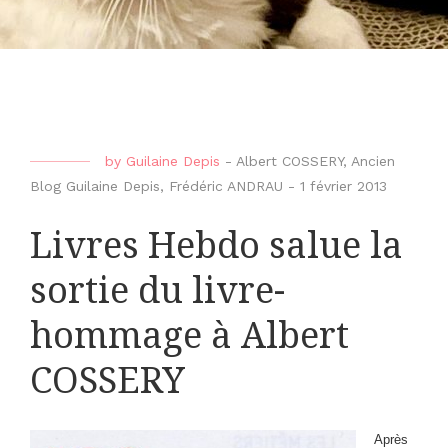
by
Guilaine Depis
-
Albert COSSERY
,
Ancien
Blog Guilaine Depis
,
Frédéric ANDRAU
-
1 février 2013
Livres Hebdo salue la
sortie du livre-
hommage à Albert
COSSERY
Après