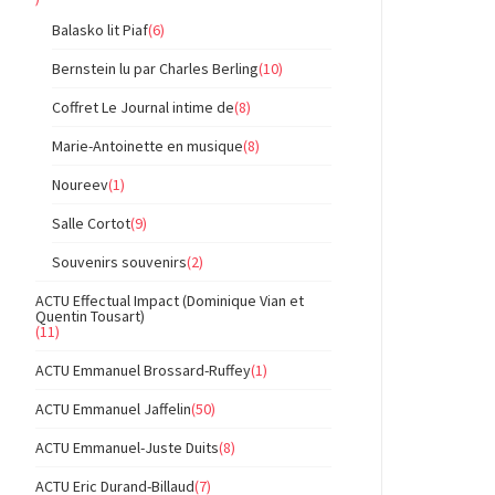
Balasko lit Piaf
(6)
Bernstein lu par Charles Berling
(10)
Coffret Le Journal intime de
(8)
Marie-Antoinette en musique
(8)
Noureev
(1)
Salle Cortot
(9)
Souvenirs souvenirs
(2)
ACTU Effectual Impact (Dominique Vian et
Quentin Tousart)
(11)
ACTU Emmanuel Brossard-Ruffey
(1)
ACTU Emmanuel Jaffelin
(50)
ACTU Emmanuel-Juste Duits
(8)
ACTU Eric Durand-Billaud
(7)