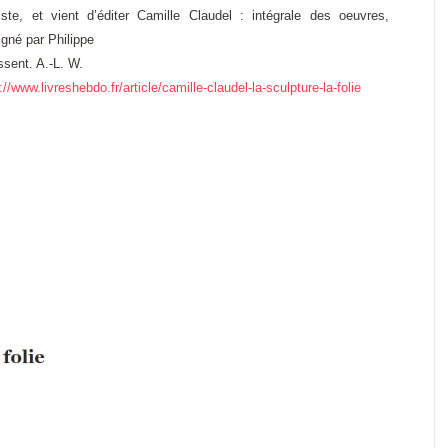
rtiste, et vient d’éditer Camille Claudel : intégrale des oeuvres,
igné par Philippe
ssent. A.-L. W.
://www.livreshebdo.fr/article/camille-claudel-la-sculpture-la-folie