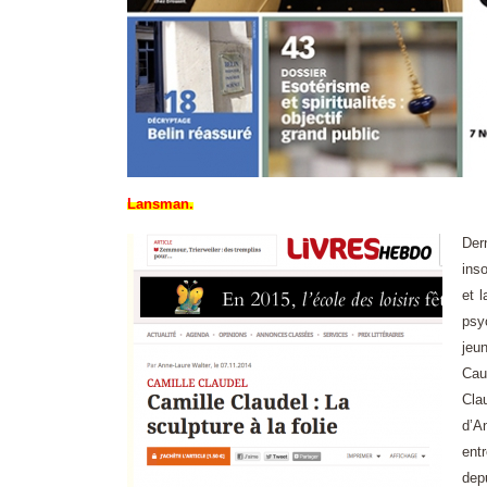
Lansman.
Der
ins
et 
psy
jeu
Cau
Cla
d’A
ent
dep