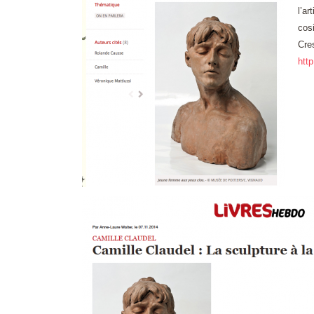
l’a
cos
Cre
http