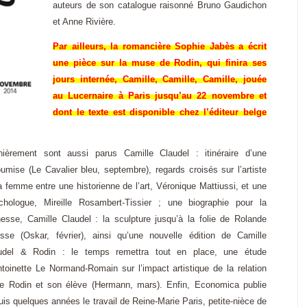
auteurs de son catalogue raisonné Bruno Gaudichon
et Anne Rivière.
Par
ailleurs, la romancière Sophie Jabès a écrit
une pièce sur la muse de Rodin, qui finira ses
jours internée, Camille, Camille, Camille, jouée
au Lucernaire à Paris jusqu’au
22 novembre et
dont le texte est disponible chez l’éditeur belge
nièrement sont aussi parus Camille Claudel : itinéraire d’une
oumise (Le Cavalier bleu,
septembre), regards croisés sur l’artiste
la femme entre une historienne de l’art, Véronique Mattiussi, et une
chologue, Mireille Rosambert-Tissier ; une biographie
pour la
nesse, Camille Claudel : la sculpture jusqu’à la folie de Rolande
sse (Oskar, février), ainsi qu’une nouvelle édition de Camille
udel & Rodin : le temps
remettra tout en place, une étude
ntoinette Le Normand-Romain sur l’impact artistique de la relation
re Rodin et son élève (Hermann, mars). Enfin, Economica
publie
uis quelques années le travail de Reine-Marie Paris, petite-nièce de