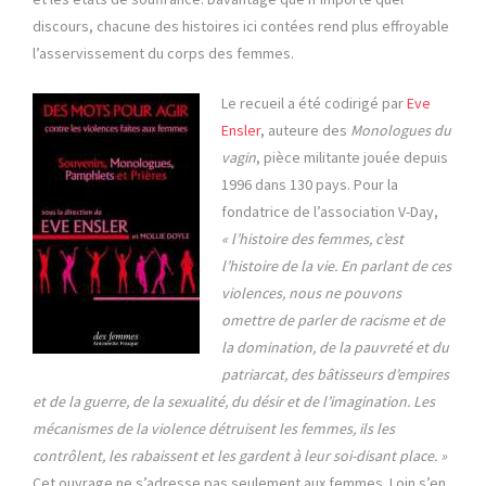
discours, chacune des histoires ici contées rend plus effroyable
l’asservissement du corps des femmes.
Le recueil a été codirigé par
Eve
Ensler
, auteure des
Monologues du
vagin
, pièce militante jouée depuis
1996 dans 130 pays. Pour la
fondatrice de l’association V-Day,
« l’histoire des femmes, c’est
l’histoire de la vie. En parlant de ces
violences, nous ne pouvons
omettre de parler de racisme et de
la domination, de la pauvreté et du
patriarcat, des bâtisseurs d’empires
et de la guerre, de la sexualité, du désir et de l’imagination. Les
mécanismes de la violence détruisent les femmes, ils les
contrôlent, les rabaissent et les gardent à leur soi-disant place. »
Cet ouvrage ne s’adresse pas seulement aux femmes. Loin s’en