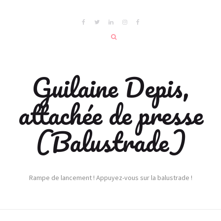
Guilaine Depis,
attachée de presse
(Balustrade)
Rampe de lancement ! Appuyez-vous sur la balustrade !