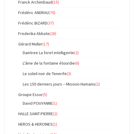
Franck Archimbaud
(15)
Frédéric ANDRAU
(70)
Frédéric BIZARD
(37)
Frederika Abbate
(28)
Gérard Muller
(17)
Daintree La foret intelligente
(2)
L'âme de la fontaine étourdie
(6)
Le soleil noir de Tenerife
(3)
Les 150 derniers jours – Mission Humanis
(2)
Groupe Essor
(5)
David POUYANNE
(1)
HALLE SAINT-PIERRE
(2)
HEROS & HEROINES
(1)