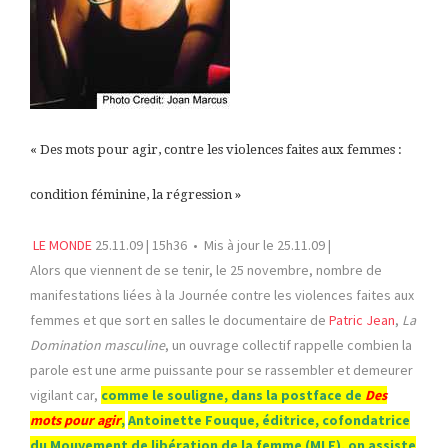
« Des mots pour agir, contre les violences faites aux femmes :
condition féminine, la régression »
LE MONDE
25.11.09 | 15h36 • Mis à jour le 25.11.09 |
A
lors que viennent de se tenir, le 25 novembre, nombre de
manifestations liées à la Journée contre les violences faites aux
femmes et que sort en salles le documentaire de
Patric Jean
,
La
Domination masculine
, un ouvrage collectif rappelle combien la
parole est une arme puissante pour se rassembler et demeurer
vigilant car,
comme le souligne, dans la postface de
Des
mots pour agir
,
Antoinette Fouque
, éditrice, cofondatrice
du Mouvement de libération de la femme (MLF), on assiste