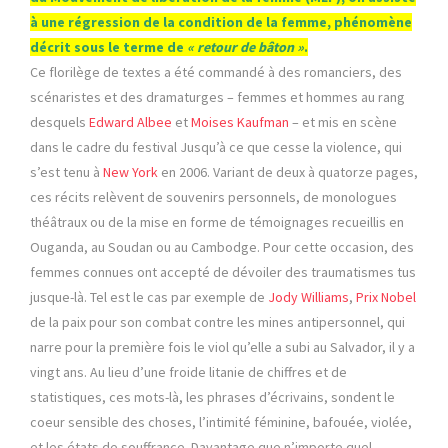
à une régression de la condition de la femme, phénomène
décrit sous le terme de
« retour de bâton »
.
Ce florilège de textes a été commandé à des romanciers, des
scénaristes et des dramaturges – femmes et hommes au rang
desquels
Edward Albee
et
Moises Kaufman
– et mis en scène
dans le cadre du festival Jusqu’à ce que cesse la violence, qui
s’est tenu à
New York
en 2006. Variant de deux à quatorze pages,
ces récits relèvent de souvenirs personnels, de monologues
théâtraux ou de la mise en forme de témoignages recueillis en
Ouganda, au Soudan ou au Cambodge. Pour cette occasion, des
femmes connues ont accepté de dévoiler des traumatismes tus
jusque-là. Tel est le cas par exemple de
Jody Williams
,
Prix Nobel
de la paix pour son combat contre les mines antipersonnel, qui
narre pour la première fois le viol qu’elle a subi au Salvador, il y a
vingt ans. Au lieu d’une froide litanie de chiffres et de
statistiques, ces mots-là, les phrases d’écrivains, sondent le
coeur sensible des choses, l’intimité féminine, bafouée, violée,
et les états de souffrance. Davantage que n’importe quel