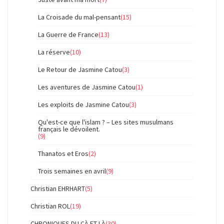
La Croisade du mal-pensant
(15)
La Guerre de France
(13)
La réserve
(10)
Le Retour de Jasmine Catou
(3)
Les aventures de Jasmine Catou
(1)
Les exploits de Jasmine Catou
(3)
Qu'est-ce que l'islam ? – Les sites musulmans
français le dévoilent.
(9)
Thanatos et Eros
(2)
Trois semaines en avril
(9)
Christian EHRHART
(5)
Christian ROL
(19)
CHRONIQUES DU ÇÀ ET LÀ
(30)