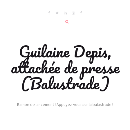
Guilaine Depis,
attachée de presse
(Balustrade)
Rampe de lancement ! Appuyez-vous sur la balustrade !