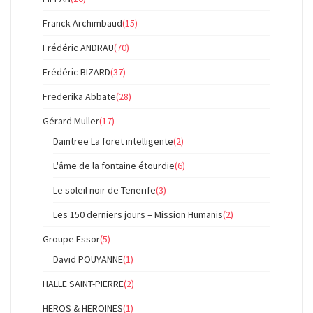
Franck Archimbaud
(15)
Frédéric ANDRAU
(70)
Frédéric BIZARD
(37)
Frederika Abbate
(28)
Gérard Muller
(17)
Daintree La foret intelligente
(2)
L'âme de la fontaine étourdie
(6)
Le soleil noir de Tenerife
(3)
Les 150 derniers jours – Mission Humanis
(2)
Groupe Essor
(5)
David POUYANNE
(1)
HALLE SAINT-PIERRE
(2)
HEROS & HEROINES
(1)