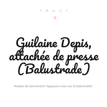
Guilaine Depis,
attachée de presse
(Balustrade)
Rampe de lancement ! Appuyez-vous sur la balustrade !