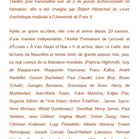
Théâtre pour transmettre son art à de jeunes professionnels en
formation, elle a été chargée par
Robert Abirached
du cours
d’esthétique théâtrale à l’Université de Paris X.
Après un grave accident, elle crée et anime depuis 10 saisons,
d’une manière indépendante, l’Atelier Permanent de Lectures et
d’Écoute «
À Voix Haute et Nue »
© et active, dans ce cadre, des
lectures de Nouvelles et textes brefs de grands auteurs très, peu,
ou mal connus de la littérature mondiale, (
Patricia Highsmith; Guy
de Maupassant; Marguerite Yourcenar; Franz Kafka; André
Hardellet; Gaston Bachelard; Paul Claudel; Léon Bloy; Bruno
Schultz; Georges Bernanos; Dominique de Roux; Henry de
Montherlant; Jean-Marie Turpin; Yukio Mishima; Edgar Poe;
Auguste Villiers de l’Isle Adam; Anton Tchekhov ; James Joyce;
Henri Michaux; Witold Gombrowicz; Stendhal; Henry James; Paul
Verlaine; Jean Gillibert; Virginia Woolf; Stefan Zweig; Hans
Christian Andersen; Luigi Pirandello; Alberto Moravia; Ernest
Hemingway; Joseph Conrad; David-Herbert Lawrence; Herman