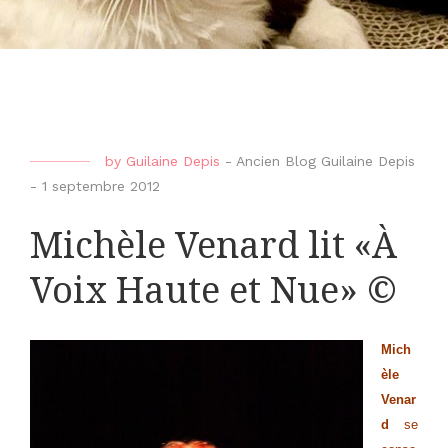
by
Guilaine Depis
-
Ancien Blog Guilaine Depis
-
1 septembre 2012
Michèle Venard lit «À
Voix Haute et Nue» ©
Mich
èle
Venar
d
se