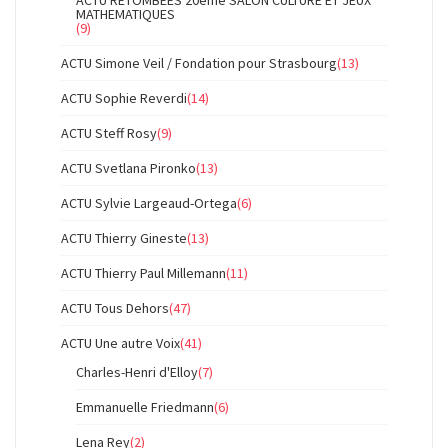
ACTU RETOMBEES 20ème SALON CULTURE ET JEUX
MATHEMATIQUES
(9)
ACTU Simone Veil / Fondation pour Strasbourg
(13)
ACTU Sophie Reverdi
(14)
ACTU Steff Rosy
(9)
ACTU Svetlana Pironko
(13)
ACTU Sylvie Largeaud-Ortega
(6)
ACTU Thierry Gineste
(13)
ACTU Thierry Paul Millemann
(11)
ACTU Tous Dehors
(47)
ACTU Une autre Voix
(41)
Charles-Henri d'Elloy
(7)
Emmanuelle Friedmann
(6)
Lena Rey
(2)