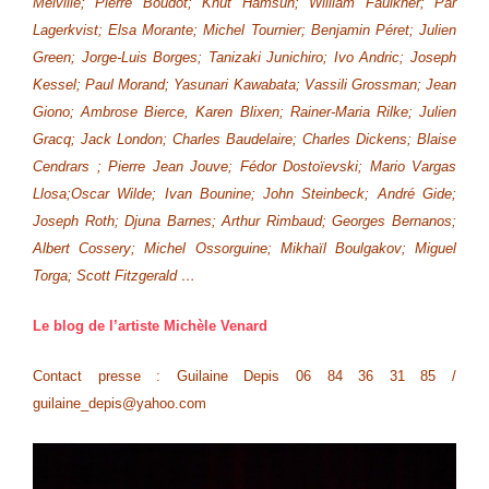
Melville; Pierre Boudot; Knut Hamsun; William Faulkner; Pär
Lagerkvist; Elsa Morante; Michel Tournier; Benjamin Péret; Julien
Green; Jorge-Luis Borges; Tanizaki Junichiro; Ivo Andric; Joseph
Kessel; Paul Morand; Yasunari Kawabata; Vassili Grossman; Jean
Giono; Ambrose Bierce, Karen Blixen; Rainer-Maria Rilke; Julien
Gracq;
Jack London; Charles Baudelaire; Charles Dickens; Blaise
Cendrars ; Pierre Jean Jouve; Fédor Dostoïevski; Mario Vargas
Llosa;
Oscar Wilde; Ivan Bounine; John Steinbeck; André Gide;
Joseph Roth; Djuna Barnes; Arthur Rimbaud; Georges Bernanos;
Albert Cossery; Michel Ossorguine; Mikhaïl Boulgakov; Miguel
Torga; Scott Fitzgerald …
Le blog de l’artiste Michèle Venard
Contact presse : Guilaine Depis 06 84 36 31 85 /
guilaine_depis@yahoo.com