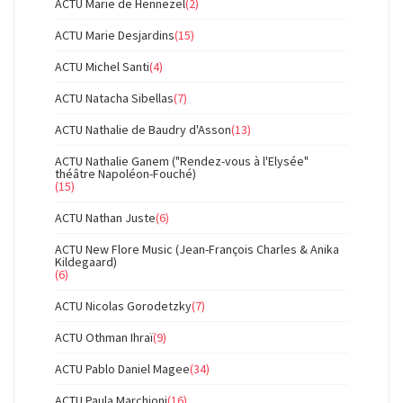
ACTU Marie de Hennezel
(2)
ACTU Marie Desjardins
(15)
ACTU Michel Santi
(4)
ACTU Natacha Sibellas
(7)
ACTU Nathalie de Baudry d'Asson
(13)
ACTU Nathalie Ganem ("Rendez-vous à l'Elysée"
théâtre Napoléon-Fouché)
(15)
ACTU Nathan Juste
(6)
ACTU New Flore Music (Jean-François Charles & Anika
Kildegaard)
(6)
ACTU Nicolas Gorodetzky
(7)
ACTU Othman Ihraï
(9)
ACTU Pablo Daniel Magee
(34)
ACTU Paula Marchioni
(16)