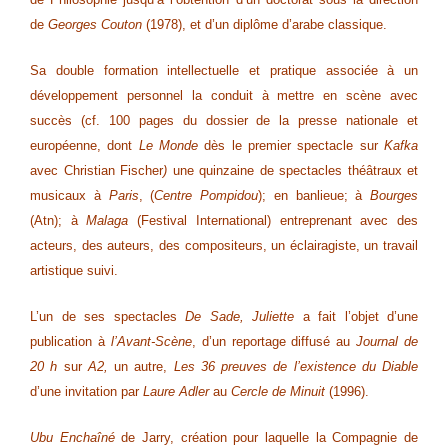
de
Georges Couton
(1978), et d’un diplôme d’arabe classique.
Sa double formation intellectuelle et pratique associée à un
développement personnel la conduit à mettre en scène avec
succès (cf. 100 pages du dossier de la presse nationale et
européenne, dont
Le Monde
dès le premier spectacle sur
Kafka
avec Christian Fischer
)
une quinzaine de spectacles théâtraux et
musicaux à
Paris
, (
Centre Pompidou
); en banlieue; à
Bourges
(Atn); à
Malaga
(Festival International) entreprenant avec des
acteurs, des auteurs, des compositeurs, un éclairagiste, un travail
artistique suivi.
L’un de ses spectacles
De Sade, Juliette
a fait l’objet d’une
publication à
l’Avant-Scène
, d’un reportage diffusé au
Journal de
20 h
sur
A2,
un autre,
Les 36 preuves de l’existence du Diable
d’une invitation par
Laure Adler
au
Cercle de Minuit
(1996).
Ubu Enchaîné
de Jarry, création pour laquelle la Compagnie de