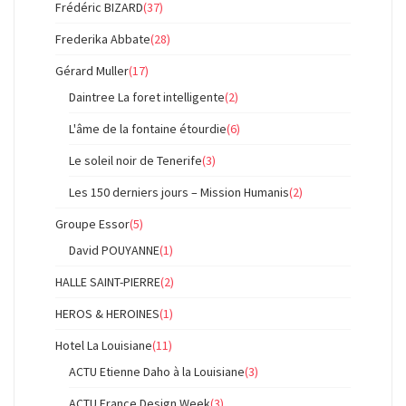
Frédéric BIZARD
(37)
Frederika Abbate
(28)
Gérard Muller
(17)
Daintree La foret intelligente
(2)
L'âme de la fontaine étourdie
(6)
Le soleil noir de Tenerife
(3)
Les 150 derniers jours – Mission Humanis
(2)
Groupe Essor
(5)
David POUYANNE
(1)
HALLE SAINT-PIERRE
(2)
HEROS & HEROINES
(1)
Hotel La Louisiane
(11)
ACTU Etienne Daho à la Louisiane
(3)
ACTU France Design Week
(3)