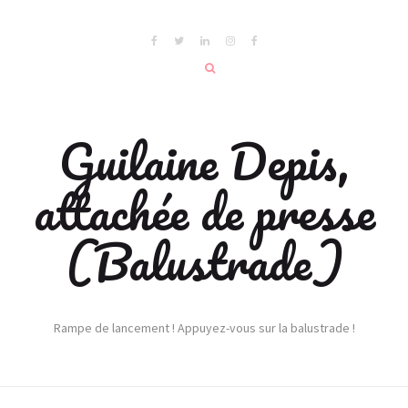
Guilaine Depis,
attachée de presse
(Balustrade)
Rampe de lancement ! Appuyez-vous sur la balustrade !