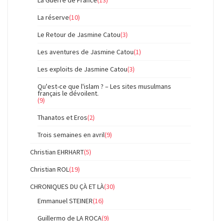
La Guerre de France
(13)
La réserve
(10)
Le Retour de Jasmine Catou
(3)
Les aventures de Jasmine Catou
(1)
Les exploits de Jasmine Catou
(3)
Qu'est-ce que l'islam ? – Les sites musulmans
français le dévoilent.
(9)
Thanatos et Eros
(2)
Trois semaines en avril
(9)
Christian EHRHART
(5)
Christian ROL
(19)
CHRONIQUES DU ÇÀ ET LÀ
(30)
Emmanuel STEINER
(16)
Guillermo de LA ROCA
(9)