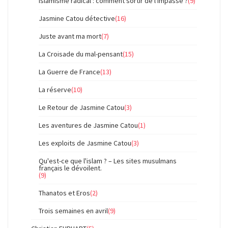
Islamisme radical : comment sortir de l'impasse ?
(9)
Jasmine Catou détective
(16)
Juste avant ma mort
(7)
La Croisade du mal-pensant
(15)
La Guerre de France
(13)
La réserve
(10)
Le Retour de Jasmine Catou
(3)
Les aventures de Jasmine Catou
(1)
Les exploits de Jasmine Catou
(3)
Qu'est-ce que l'islam ? – Les sites musulmans
français le dévoilent.
(9)
Thanatos et Eros
(2)
Trois semaines en avril
(9)