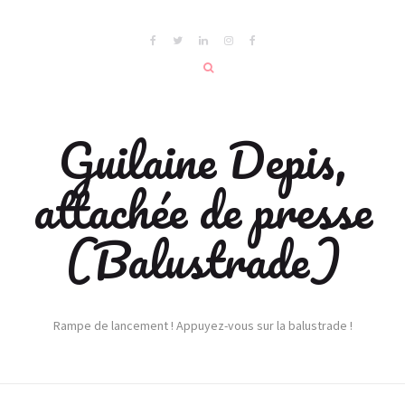
Guilaine Depis,
attachée de presse
(Balustrade)
Rampe de lancement ! Appuyez-vous sur la balustrade !