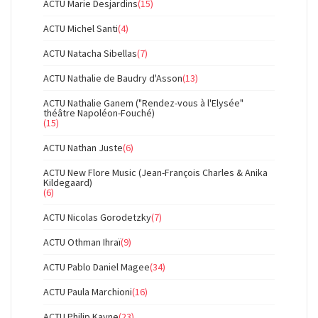
ACTU Marie Desjardins
(15)
ACTU Michel Santi
(4)
ACTU Natacha Sibellas
(7)
ACTU Nathalie de Baudry d'Asson
(13)
ACTU Nathalie Ganem ("Rendez-vous à l'Elysée"
théâtre Napoléon-Fouché)
(15)
ACTU Nathan Juste
(6)
ACTU New Flore Music (Jean-François Charles & Anika
Kildegaard)
(6)
ACTU Nicolas Gorodetzky
(7)
ACTU Othman Ihraï
(9)
ACTU Pablo Daniel Magee
(34)
ACTU Paula Marchioni
(16)
ACTU Philip Kayne
(23)