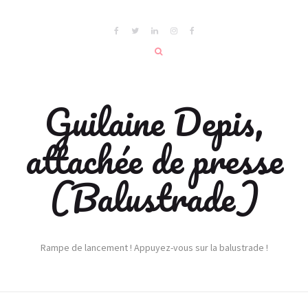
Guilaine Depis,
attachée de presse
(Balustrade)
Rampe de lancement ! Appuyez-vous sur la balustrade !