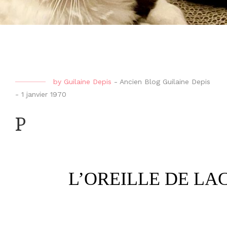
by
Guilaine Depis
-
Ancien Blog Guilaine Depis
-
1 janvier 1970
P
L’OREILLE DE LA