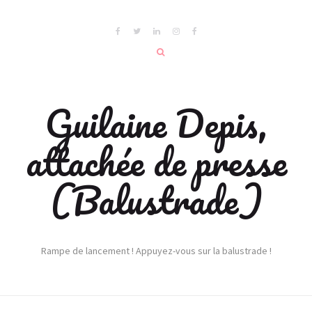
Guilaine Depis,
attachée de presse
(Balustrade)
Rampe de lancement ! Appuyez-vous sur la balustrade !