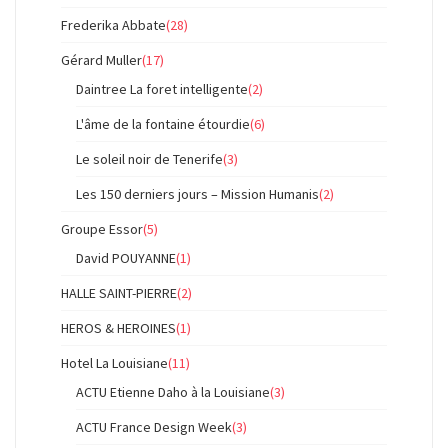
Frederika Abbate
(28)
Gérard Muller
(17)
Daintree La foret intelligente
(2)
L'âme de la fontaine étourdie
(6)
Le soleil noir de Tenerife
(3)
Les 150 derniers jours – Mission Humanis
(2)
Groupe Essor
(5)
David POUYANNE
(1)
HALLE SAINT-PIERRE
(2)
HEROS & HEROINES
(1)
Hotel La Louisiane
(11)
ACTU Etienne Daho à la Louisiane
(3)
ACTU France Design Week
(3)