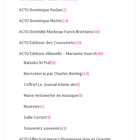
ACTU Dominique Dudan
(2)
ACTU Dominique Motte
(14)
ACTU Domitille Marbeau Funck-Brentano
(40)
ACTU Editions des Coussinets
(20)
ACTU Editions Villanelle – Marianne Vourch
(46)
Balasko lit Piaf
(6)
Bernstein lu par Charles Berling
(10)
Coffret Le Journal intime de
(8)
Marie-Antoinette en musique
(8)
Noureev
(1)
Salle Cortot
(9)
Souvenirs souvenirs
(2)
ACTU Effectual Impact (Dominique Vian et Quentin