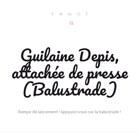
Guilaine Depis,
attachée de presse
(Balustrade)
Rampe de lancement ! Appuyez-vous sur la balustrade !