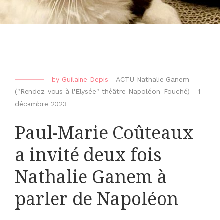
by
Guilaine Depis
-
ACTU Nathalie Ganem
("Rendez-vous à l'Elysée" théâtre Napoléon-Fouché)
-
1
décembre 2023
Paul-Marie Coûteaux
a invité deux fois
Nathalie Ganem à
parler de Napoléon