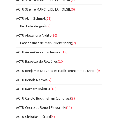
ACTU 37ème MARCHE DE LA POESIE
(18)
ACTU 38ème MARCHE DE LA POESIE
(6)
ACTU Alain Schmoll
(28)
Un drôle de goût
(5)
ACTU Alexandre Arditti
(26)
L'assassinat de Mark Zuckerberg
(7)
ACTU Anne-Cécile Hartemann
(13)
ACTU Babette de Rozières
(10)
ACTU Benjamin Stevens et Rafik Benhammou (APILI)
(9)
ACTU Benoît Marbot
(7)
ACTU Bernard Méaulle
(10)
ACTU Carole Buckingham (Londres)
(8)
ACTU Cécile et Benoit Palusinski
(11)
ACTU Christian Brûlard
(5)