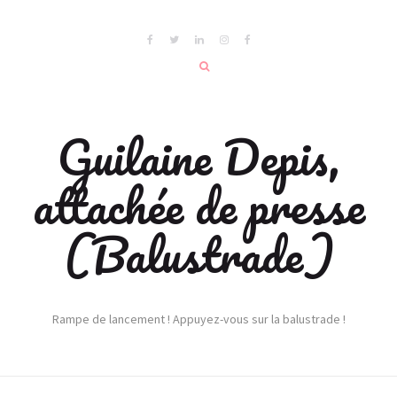
Guilaine Depis,
attachée de presse
(Balustrade)
Rampe de lancement ! Appuyez-vous sur la balustrade !