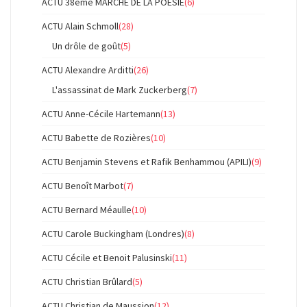
ACTU 38ème MARCHE DE LA POESIE
(6)
ACTU Alain Schmoll
(28)
Un drôle de goût
(5)
ACTU Alexandre Arditti
(26)
L'assassinat de Mark Zuckerberg
(7)
ACTU Anne-Cécile Hartemann
(13)
ACTU Babette de Rozières
(10)
ACTU Benjamin Stevens et Rafik Benhammou (APILI)
(9)
ACTU Benoît Marbot
(7)
ACTU Bernard Méaulle
(10)
ACTU Carole Buckingham (Londres)
(8)
ACTU Cécile et Benoit Palusinski
(11)
ACTU Christian Brûlard
(5)
ACTU Christian de Maussion
(12)