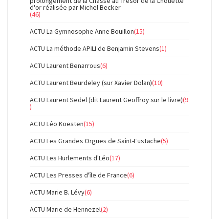
prolongement de la Chasse au Trésor de la Chouette
d'or réalisée par Michel Becker
(46)
ACTU La Gymnosophe Anne Bouillon
(15)
ACTU La méthode APILI de Benjamin Stevens
(1)
ACTU Laurent Benarrous
(6)
ACTU Laurent Beurdeley (sur Xavier Dolan)
(10)
ACTU Laurent Sedel (dit Laurent Geoffroy sur le livre)
(9
)
ACTU Léo Koesten
(15)
ACTU Les Grandes Orgues de Saint-Eustache
(5)
ACTU Les Hurlements d'Léo
(17)
ACTU Les Presses d'île de France
(6)
ACTU Marie B. Lévy
(6)
ACTU Marie de Hennezel
(2)