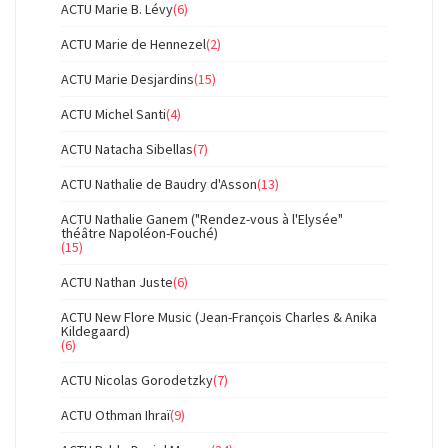
ACTU Marie B. Lévy
(6)
ACTU Marie de Hennezel
(2)
ACTU Marie Desjardins
(15)
ACTU Michel Santi
(4)
ACTU Natacha Sibellas
(7)
ACTU Nathalie de Baudry d'Asson
(13)
ACTU Nathalie Ganem ("Rendez-vous à l'Elysée"
théâtre Napoléon-Fouché)
(15)
ACTU Nathan Juste
(6)
ACTU New Flore Music (Jean-François Charles & Anika
Kildegaard)
(6)
ACTU Nicolas Gorodetzky
(7)
ACTU Othman Ihraï
(9)