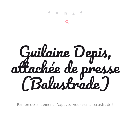
Guilaine Depis,
attachée de presse
(Balustrade)
Rampe de lancement ! Appuyez-vous sur la balustrade !