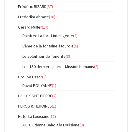
Frédéric BIZARD
(37)
Frederika Abbate
(28)
Gérard Muller
(17)
Daintree La foret intelligente
(2)
L'âme de la fontaine étourdie
(6)
Le soleil noir de Tenerife
(3)
Les 150 derniers jours – Mission Humanis
(2)
Groupe Essor
(5)
David POUYANNE
(1)
HALLE SAINT-PIERRE
(2)
HEROS & HEROINES
(1)
Hotel La Louisiane
(11)
ACTU Etienne Daho à la Louisiane
(3)