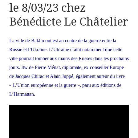
le 8/03/23 chez
Bénédicte Le Châtelier
La ville de Bakhmout est au centre de la guerre entre la
Russie et l’Ukraine. L’Ukraine craint notamment que cette
ville pourrait tomber aux mains des Russes dans les prochains
jours. Itw de Pierre Ménat, diplomate, ex-conseiller Europe
de Jacques Chirac et Alain Juppé, également auteur du livre
« L’Union européenne et la guerre », paru aux éditions de
L’Harmattan.