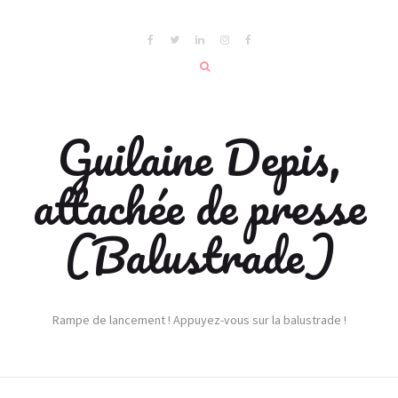
Guilaine Depis,
attachée de presse
(Balustrade)
Rampe de lancement ! Appuyez-vous sur la balustrade !