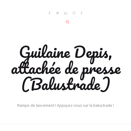
Guilaine Depis,
attachée de presse
(Balustrade)
Rampe de lancement ! Appuyez-vous sur la balustrade !