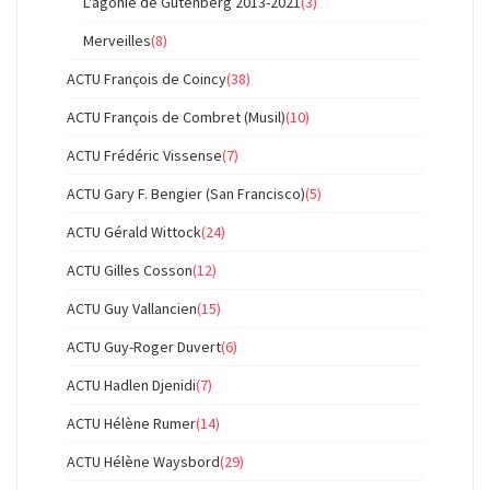
L'agonie de Gutenberg 2013-2021
(3)
Merveilles
(8)
ACTU François de Coincy
(38)
ACTU François de Combret (Musil)
(10)
ACTU Frédéric Vissense
(7)
ACTU Gary F. Bengier (San Francisco)
(5)
ACTU Gérald Wittock
(24)
ACTU Gilles Cosson
(12)
ACTU Guy Vallancien
(15)
ACTU Guy-Roger Duvert
(6)
ACTU Hadlen Djenidi
(7)
ACTU Hélène Rumer
(14)
ACTU Hélène Waysbord
(29)