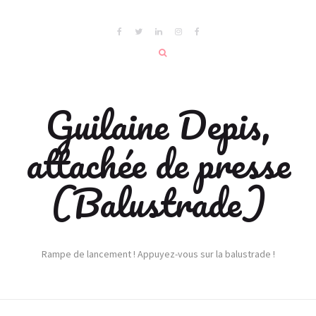
Guilaine Depis,
attachée de presse
(Balustrade)
Rampe de lancement ! Appuyez-vous sur la balustrade !