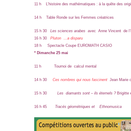
11 h
L’histoire des mathématiques : à la quête des ori
14 h Table Ronde sur les Femmes créatrices
15 h 30
Les sciences arabes
avec Anne Vincent de l
16 h 30
Pluton …a disparu
18 h
Spectacle Coupe EUROMATH CASIO
* Dimanche 25 mai
11 h Tournoi de calcul mental
14 h 30
Ces nombres qui nous fascinent
Jean Mari
15 h 30
Les diamants sont – ils éternels ?
Brigitte
16 h 45
Tracés géométriques et Ethnomusica
ave