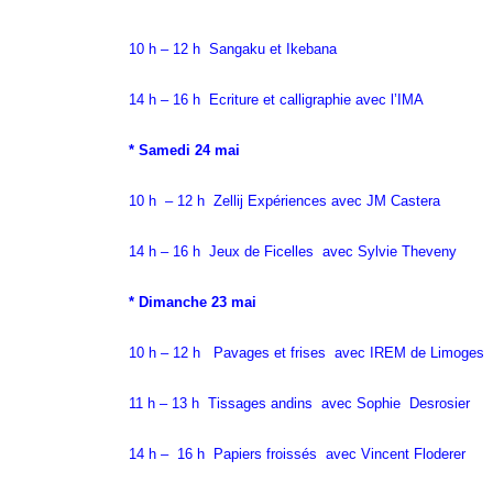
10 h – 12 h Sangaku et Ikebana
14 h – 16 h Ecriture et calligraphie avec l’IMA
* Samedi 24 mai
10 h – 12 h Zellij Expériences avec JM Castera
14 h – 16 h Jeux de Ficelles avec Sylvie Theveny
* Dimanche 23 mai
10 h – 12 h Pavages et frises avec IREM de Limoges
11 h – 13 h Tissages andins avec Sophie Desrosier
14 h – 16 h Papiers froissés avec Vincent Floderer