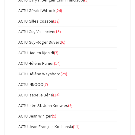
ACTU Gary F. Bengier (San Francisco)
(5)
ACTU Gérald Wittock
(24)
ACTU Gilles Cosson
(12)
ACTU Guy Vallancien
(15)
ACTU Guy-Roger Duvert
(6)
ACTU Hadlen Djenidi
(7)
ACTU Hélène Rumer
(14)
ACTU Hélène Waysbord
(29)
ACTU INNOOO
(7)
ACTU Isabelle Béné
(14)
ACTU Isée St. John Knowles
(9)
ACTU Jean Winiger
(9)
ACTU Jean-François Kochanski
(11)