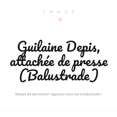
Guilaine Depis,
attachée de presse
(Balustrade)
Rampe de lancement ! Appuyez-vous sur la balustrade !