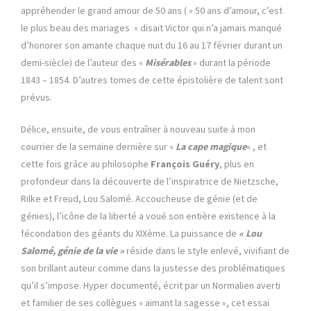
appréhender le grand amour de 50 ans ( » 50 ans d’amour, c’est
le plus beau des mariages » disait Victor qui n’a jamais manqué
d’honorer son amante chaque nuit du 16 au 17 février durant un
demi-siècle) de l’auteur des «
Misérables
» durant la période
1843 – 1854. D’autres tomes de cette épistolière de talent sont
prévus.
Délice, ensuite, de vous entraîner à nouveau suite à mon
courrier de la semaine dernière sur «
La cape magique
« , et
cette fois grâce au philosophe
François Guéry
, plus en
profondeur dans la découverte de l’inspiratrice de Nietzsche,
Rilke et Freud, Lou Salomé. Accoucheuse de génie (et de
génies), l’icône de la liberté a voué son entière existence à la
fécondation des géants du XIXème. La puissance de
« Lou
Salomé, génie de la vie »
réside dans le style enlevé, vivifiant de
son brillant auteur comme dans la justesse des problématiques
qu’il s’impose. Hyper documenté, écrit par un Normalien averti
et familier de ses collègues « aimant la sagesse », cet essai