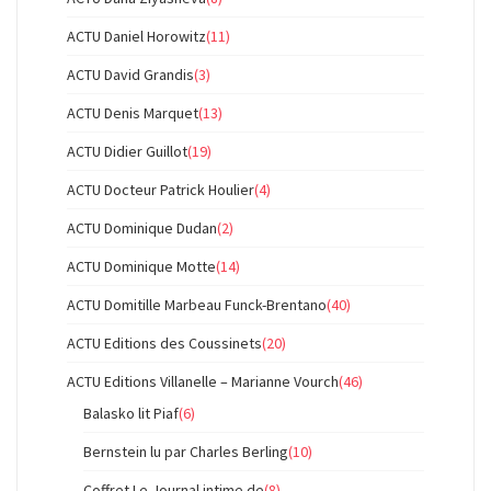
ACTU Daniel Horowitz
(11)
ACTU David Grandis
(3)
ACTU Denis Marquet
(13)
ACTU Didier Guillot
(19)
ACTU Docteur Patrick Houlier
(4)
ACTU Dominique Dudan
(2)
ACTU Dominique Motte
(14)
ACTU Domitille Marbeau Funck-Brentano
(40)
ACTU Editions des Coussinets
(20)
ACTU Editions Villanelle – Marianne Vourch
(46)
Balasko lit Piaf
(6)
Bernstein lu par Charles Berling
(10)
Coffret Le Journal intime de
(8)