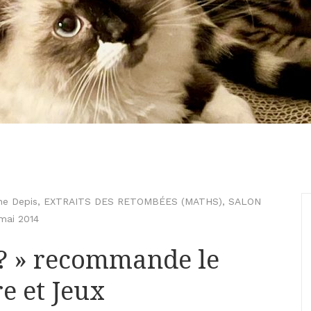
ne Depis
,
EXTRAITS DES RETOMBÉES (MATHS)
,
SALON
mai 2014
s ? » recommande le
e et Jeux