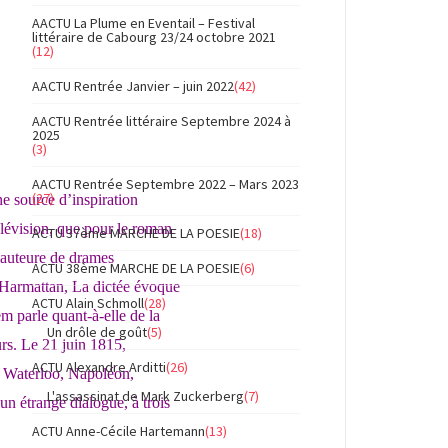
AACTU La Plume en Eventail – Festival
littéraire de Cabourg 23/24 octobre 2021
(12)
AACTU Rentrée Janvier – juin 2022
(42)
AACTU Rentrée littéraire Septembre 2024 à
2025
(3)
AACTU Rentrée Septembre 2022 – Mars 2023
(27)
e source d’inspiration
télévision, que pour le roman
ACTU 37ème MARCHE DE LA POESIE
(18)
 auteure de drames
ACTU 38ème MARCHE DE LA POESIE
(6)
’Harmattan, La dictée évoque
ACTU Alain Schmoll
(28)
m parle quant-à-elle de la
Un drôle de goût
(5)
urs. Le 21 juin 1815,
ACTU Alexandre Arditti
(26)
e Waterloo, Napoléon,
L'assassinat de Mark Zuckerberg
(7)
un étrange dialogue, à trois
ACTU Anne-Cécile Hartemann
(13)