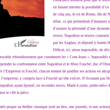
en faisant miroiter la possibilité d’u
de cinq ans, le roi de Rome, fils de 
trône, ce qui permettrait d’instaurer 
d’assurer la pérennité d’une dynastie.
revers, Napoléon se trouve contraint d
par les Anglais, et déporté à Sainte-
Délicat, ici, sinon impossible, de déc
ncroyable rebondissement que constituent les « Cent-Jours ». Impossible
eindre la confrontation entre Napoléon et le félon Fouché, duc d’Otrant
re l’Empereur et Fouché, chacun tentant de justifier ses actions en attaqu
l’empereur, y compris face à Fouché qu’elle exècre. N’écoutant pas Hor
Napoléon ayant épousé, en secondes noces, Marie-Louise, petite-nièce d
si se clôt la pièce.
ités propre au théâtre classique (soit un lieu, une journée, et une action