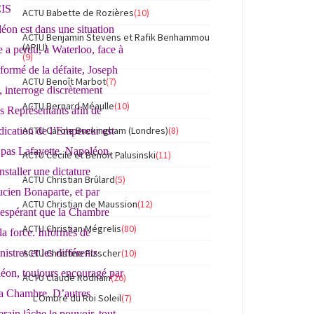
IS
ACTU Babette de Rozières
(10)
éon est dans une situation
ACTU Benjamin Stevens et Rafik Benhammou
(APILI)
e a perdu, à Waterloo, face à
(9)
nformé de la défaite, Joseph
ACTU Benoît Marbot
(7)
, interroge discrètement
ACTU Bernard Méaulle
(10)
 Représentants afin de
ACTU Carole Buckingham (Londres)
(8)
dication de l’Empereur est
pas Lafayette. Napoléon,
ACTU Cécile et Benoit Palusinski
(11)
nstaller une dictature
ACTU Christian Brûlard
(5)
ucien Bonaparte, et par
ACTU Christian de Maussion
(12)
 espérant que la Chambre
ACTU Christian Mégrelis
(80)
 la force. Informés de
ACTU Christine Fizscher
(10)
istres et les différents
oléon, toujours encouragé par
ACTU Claude Rodhain
(26)
 la Chambre. D’autres
L'Ombre du Roi Soleil
(7)
erain lâche le pouvoir, tout