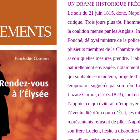
UN DRAME HISTORIQUE PRÉC
Le soir du 21 juin 1815, donc, Napol
critique. Trois jours plus tôt, l’homm
la coalition menée par les Anglais. I
Fouché, déloyal ministre de la police
plusieurs membres de la Chambre des
savoir quelles mesures prendre. L’ab
naturellement envisagée, notamment 
qui souhaite se maintenir, projette d’i
temporaire, suggérée par son frère L
Lazare Carnot, (1753-1823), tout en
l’appuie, ce qui éviterait d’employer
l’éventualité d’un coup d’État, les min
représentants refusent de plier. Nap
son frère Lucien, hésite à dissoudre
conseillers insistent pour que le souv