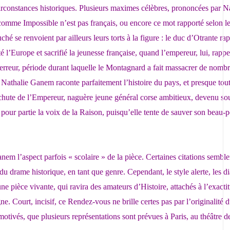
circonstances historiques. Plusieurs maximes célèbres, prononcées par N
 comme Impossible n’est pas français, ou encore ce mot rapporté selon le
se renvoient par ailleurs leurs torts à la figure : le duc d’Otrante ra
é l’Europe et sacrifié la jeunesse française, quand l’empereur, lui, rapp
erreur, période durant laquelle le Montagnard a fait massacrer de nombr
 Nathalie Ganem raconte parfaitement l’histoire du pays, et presque tout
la chute de l’Empereur, naguère jeune général corse ambitieux, devenu sou
pour partie la voix de la Raison, puisqu’elle tente de sauver son beau-p
m l’aspect parfois « scolaire » de la pièce. Certaines citations semble
 du drame historique, en tant que genre. Cependant, le style alerte, les di
e pièce vivante, qui ravira des amateurs d’Histoire, attachés à l’exacti
ne. Court, incisif, ce Rendez-vous ne brille certes pas par l’originalité
tivés, que plusieurs représentations sont prévues à Paris, au théâtre de