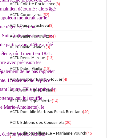
ACTU Colette Portelance
(8)
n maintien détourné : alors âgé
ACTU Coronavirus
(52)
Napoléon monterait sur le
ACTU Dana Ziyasheva
(8)
une régence, et donc
 Suite à diverses tractations,
ACTU Daniel Horowitz
(11)
e partir, avant d’être arrêté
ACTU David Grandis
(3)
Hélène, où il meurt en 1821.
ACTU Denis Marquet
(13)
rire avec précision les
ACTU Didier Guillot
(19)
 également de ne pas rappeler
ACTU Docteur Patrick Houlier
(4)
e. L’essentiel de la pièce
ant l’autre. Fille adoptive de
ACTU Dominique Dudan
(2)
tense, qui lui souffle
ACTU Dominique Motte
(14)
e Marie-Antoinette), le
ACTU Domitille Marbeau Funck-Brentano
(40)
ACTU Editions des Coussinets
(20)
ACTU Editions Villanelle – Marianne Vourch
(46
), écrit en prose, Rendez-
)