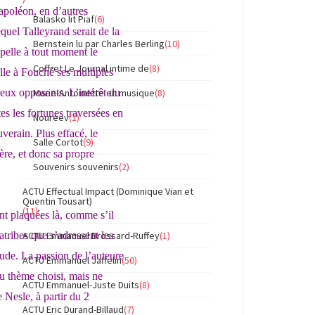
apoléon, en d’autres
Balasko lit Piaf
(6)
quel Talleyrand serait de la
Bernstein lu par Charles Berling
(10)
ppelle à tout moment le
Coffret Le Journal intime de
(8)
elle à Fouché ses multiples
Marie-Antoinette en musique
(8)
eux opposants. L’intérêt du
es les fortunes traversées en
Noureev
(1)
verain. Plus effacé, le
Salle Cortot
(9)
ère, et donc sa propre
Souvenirs souvenirs
(2)
ACTU Effectual Impact (Dominique Vian et
Quentin Tousart)
(11)
nt plaquées là, comme s’il
ACTU Emmanuel Brossard-Ruffey
(1)
atribes que s’adressent les
tude. La passion de l’auteure
ACTU Emmanuel Jaffelin
(50)
 du thème choisi, mais ne
ACTU Emmanuel-Juste Duits
(8)
 Nesle, à partir du 2
ACTU Eric Durand-Billaud
(7)