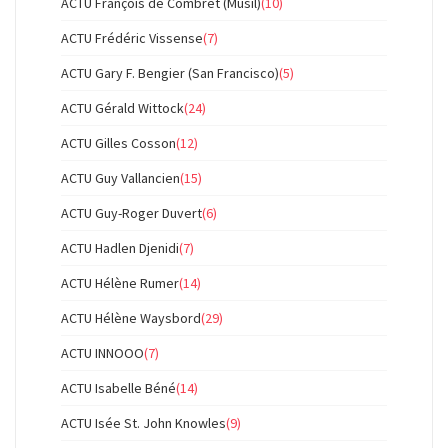
ACTU François de Combret (Musil)
(10)
ACTU Frédéric Vissense
(7)
ACTU Gary F. Bengier (San Francisco)
(5)
ACTU Gérald Wittock
(24)
ACTU Gilles Cosson
(12)
ACTU Guy Vallancien
(15)
ACTU Guy-Roger Duvert
(6)
ACTU Hadlen Djenidi
(7)
ACTU Hélène Rumer
(14)
ACTU Hélène Waysbord
(29)
ACTU INNOOO
(7)
ACTU Isabelle Béné
(14)
ACTU Isée St. John Knowles
(9)