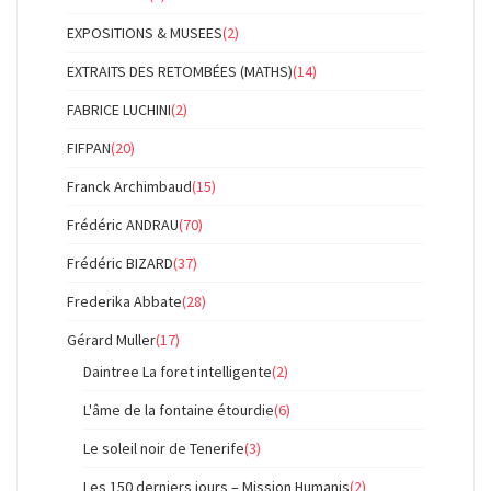
EXPOSITIONS & MUSEES
(2)
EXTRAITS DES RETOMBÉES (MATHS)
(14)
FABRICE LUCHINI
(2)
FIFPAN
(20)
Franck Archimbaud
(15)
Frédéric ANDRAU
(70)
Frédéric BIZARD
(37)
Frederika Abbate
(28)
Gérard Muller
(17)
Daintree La foret intelligente
(2)
L'âme de la fontaine étourdie
(6)
Le soleil noir de Tenerife
(3)
Les 150 derniers jours – Mission Humanis
(2)