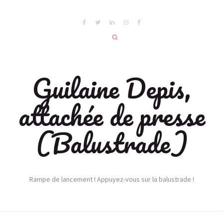
Guilaine Depis,
attachée de presse
(Balustrade)
Rampe de lancement ! Appuyez-vous sur la balustrade !