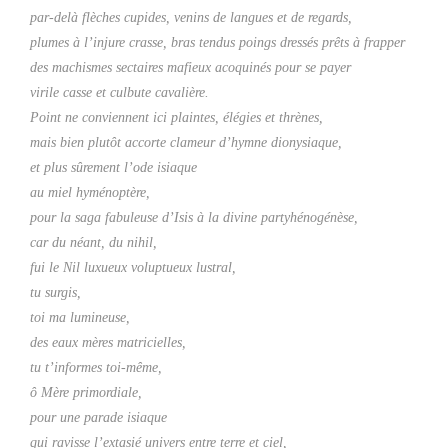
par-delà flèches cupides, venins de langues et de regards,
plumes à l’injure crasse, bras tendus poings dressés prêts à frapper
des machismes sectaires mafieux acoquinés pour se payer
virile casse et culbute cavalière.
Point ne conviennent ici plaintes, élégies et thrènes,
mais bien plutôt accorte clameur d’hymne dionysiaque,
et plus sûrement l’ode isiaque
au miel hyménoptère,
pour la saga fabuleuse d’Isis à la divine partyhénogénèse,
car du néant, du nihil,
fui le Nil luxueux voluptueux lustral,
tu surgis,
toi ma lumineuse,
des eaux mères matricielles,
tu t’informes toi-même,
ô Mère primordiale,
pour une parade isiaque
qui ravisse l’extasié univers entre terre et ciel,