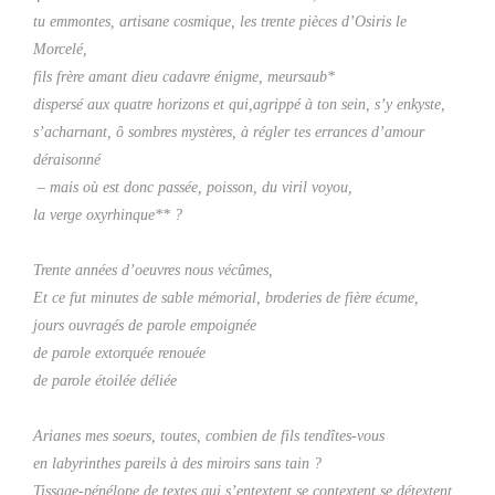
tu emmontes, artisane cosmique, les trente pièces d’Osiris le
Morcelé,
fils frère amant dieu cadavre énigme, meursaub*
dispersé aux quatre horizons et qui,agrippé à ton sein, s’y enkyste,
s’acharnant, ô sombres mystères, à régler tes errances d’amour
déraisonné
– mais où est donc passée, poisson, du viril voyou,
la verge oxyrhinque** ?
Trente années d’oeuvres nous vécûmes,
Et ce fut minutes de sable mémorial, broderies de fière écume,
jours ouvragés de parole empoignée
de parole extorquée renouée
de parole étoilée déliée
Arianes mes soeurs, toutes, combien de fils tendîtes-vous
en labyrinthes pareils à des miroirs sans tain ?
Tissage-pénélope de textes qui s’entextent se contextent se détextent,