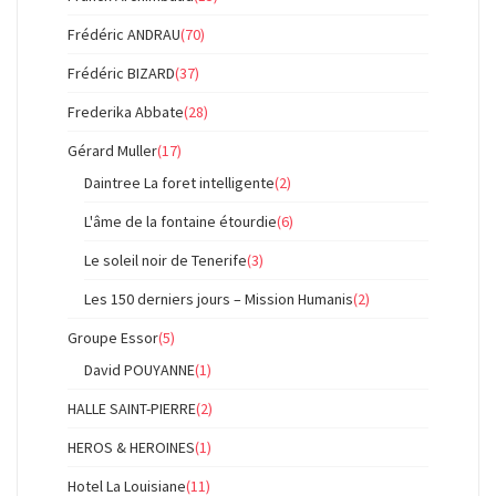
Frédéric ANDRAU
(70)
Frédéric BIZARD
(37)
Frederika Abbate
(28)
Gérard Muller
(17)
Daintree La foret intelligente
(2)
L'âme de la fontaine étourdie
(6)
Le soleil noir de Tenerife
(3)
Les 150 derniers jours – Mission Humanis
(2)
Groupe Essor
(5)
David POUYANNE
(1)
HALLE SAINT-PIERRE
(2)
HEROS & HEROINES
(1)
Hotel La Louisiane
(11)