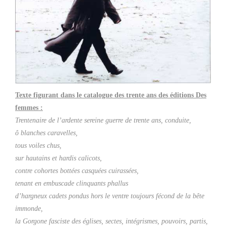
Texte figurant dans le catalogue des trente ans des éditions Des
femmes :
Trentenaire de l’ardente sereine guerre de trente ans, conduite,
ô blanches caravelles,
tous voiles chus,
sur hautains et hardis calicots,
contre cohortes bottées casquées cuirassées,
tenant en embuscade clinquants phallus
d’hargneux cadets pondus hors le ventre toujours fécond de la bête
immonde,
la Gorgone fasciste des églises, sectes, intégrismes, pouvoirs, partis,