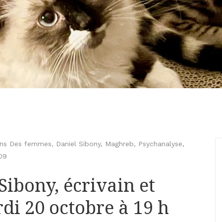
ions Des femmes
,
Daniel Sibony
,
Maghreb
,
Psychanalyse
,
09
Sibony, écrivain et
di 20 octobre à 19 h