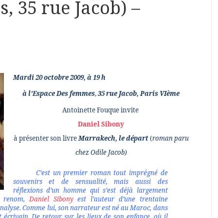
, 35 rue Jacob) –
Mardi 20 octobre 2009, à 19 h
à l’Espace Des femmes
,
35 rue Jacob, Paris VIème
Antoinette Fouque invite
Daniel Sibony
à présenter son livre
Marrakech, le départ
(
roman paru
chez Odile Jacob)
C’est un premier roman tout imprégné de
souvenirs et de sensualité, mais aussi des
réflexions d’un homme qui s’est déjà largement
de renom,
Daniel Sibony
est l’auteur d’une trentaine
nalyse. Comme lui, son narrateur est né au Maroc, dans
écrivain. De retour sur les lieux de son enfance, où il