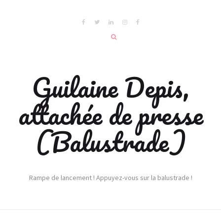
Guilaine Depis,
attachée de presse
(Balustrade)
Rampe de lancement ! Appuyez-vous sur la balustrade !