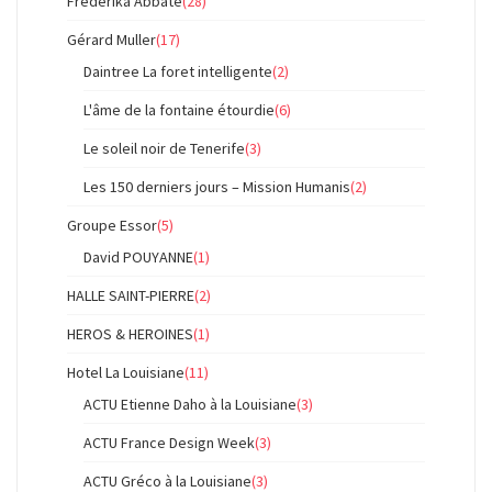
Frederika Abbate
(28)
Gérard Muller
(17)
Daintree La foret intelligente
(2)
L'âme de la fontaine étourdie
(6)
Le soleil noir de Tenerife
(3)
Les 150 derniers jours – Mission Humanis
(2)
Groupe Essor
(5)
David POUYANNE
(1)
HALLE SAINT-PIERRE
(2)
HEROS & HEROINES
(1)
Hotel La Louisiane
(11)
ACTU Etienne Daho à la Louisiane
(3)
ACTU France Design Week
(3)
ACTU Gréco à la Louisiane
(3)