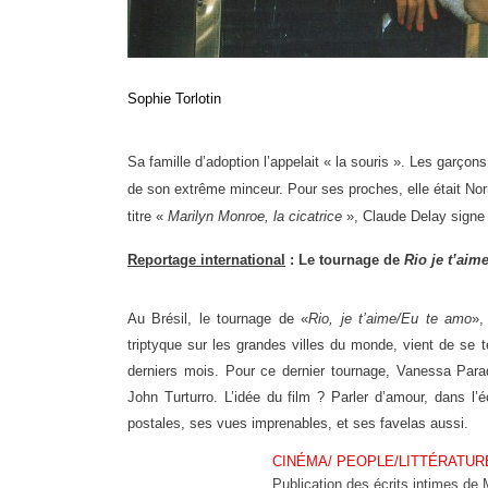
Sophie Torlotin
Sa famille d’adoption l’appelait « la souris ». Les garçon
de son extrême minceur. Pour ses proches, elle était Nor
titre «
Marilyn Monroe, la cicatrice
», Claude Delay signe u
Reportage international
: Le tournage de
Rio je t’aim
Au Brésil, le tournage de «
Rio, je t’aime/Eu te amo
»,
triptyque sur les grandes villes du monde, vient de se 
derniers mois. Pour ce dernier tournage, Vanessa Paradi
John Turturro. L’idée du film ? Parler d’amour, dans l’
postales, ses vues imprenables, et ses favelas aussi.
CINÉMA/ PEOPLE/LITTÉRATUR
Publication des écrits intimes de