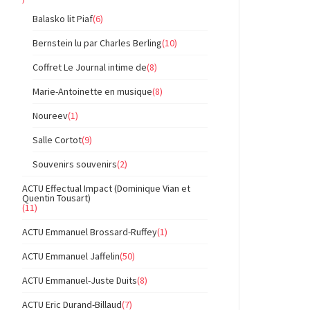
Balasko lit Piaf
(6)
Bernstein lu par Charles Berling
(10)
Coffret Le Journal intime de
(8)
Marie-Antoinette en musique
(8)
Noureev
(1)
Salle Cortot
(9)
Souvenirs souvenirs
(2)
ACTU Effectual Impact (Dominique Vian et
Quentin Tousart)
(11)
ACTU Emmanuel Brossard-Ruffey
(1)
ACTU Emmanuel Jaffelin
(50)
ACTU Emmanuel-Juste Duits
(8)
ACTU Eric Durand-Billaud
(7)