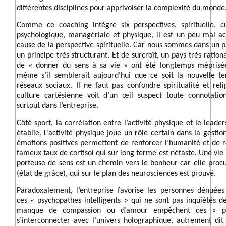
différentes disciplines pour apprivoiser la complexité du mond
Comme ce coaching intègre six perspectives, spirituelle, cul
psychologique, managériale et physique, il est un peu mal ac
cause de la perspective spirituelle. Car nous sommes dans un pa
un principe très structurant. Et de surcroît, un pays très rationa
de « donner du sens à sa vie » ont été longtemps méprisées
même s’il semblerait aujourd’hui que ce soit la nouvelle te
réseaux sociaux. Il ne faut pas confondre spiritualité et reli
culture cartésienne voit d’un œil suspect toute connotation
surtout dans l’entreprise.
Côté sport, la corrélation entre l’activité physique et le leade
établie. L’activité physique joue un rôle certain dans la gesti
émotions positives permettent de renforcer l’humanité et de ré
fameux taux de cortisol qui sur long terme est néfaste. Une vie p
porteuse de sens est un chemin vers le bonheur car elle proc
(état de grâce), qui sur le plan des neurosciences est prouvé.
Paradoxalement, l’entreprise favorise les personnes dénuées
ces « psychopathes intelligents » qui ne sont pas inquiétés d
manque de compassion ou d’amour empêchent ces « p
s’interconnecter avec l’univers holographique, autrement dit