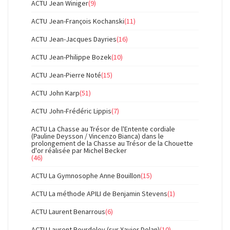
ACTU Jean Winiger
(9)
ACTU Jean-François Kochanski
(11)
ACTU Jean-Jacques Dayries
(16)
ACTU Jean-Philippe Bozek
(10)
ACTU Jean-Pierre Noté
(15)
ACTU John Karp
(51)
ACTU John-Frédéric Lippis
(7)
ACTU La Chasse au Trésor de l'Entente cordiale
(Pauline Deysson / Vincenzo Bianca) dans le
prolongement de la Chasse au Trésor de la Chouette
d'or réalisée par Michel Becker
(46)
ACTU La Gymnosophe Anne Bouillon
(15)
ACTU La méthode APILI de Benjamin Stevens
(1)
ACTU Laurent Benarrous
(6)
ACTU Laurent Beurdeley (sur Xavier Dolan)
(10)