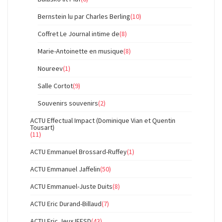
Bernstein lu par Charles Berling
(10)
Coffret Le Journal intime de
(8)
Marie-Antoinette en musique
(8)
Noureev
(1)
Salle Cortot
(9)
Souvenirs souvenirs
(2)
ACTU Effectual Impact (Dominique Vian et Quentin
Tousart)
(11)
ACTU Emmanuel Brossard-Ruffey
(1)
ACTU Emmanuel Jaffelin
(50)
ACTU Emmanuel-Juste Duits
(8)
ACTU Eric Durand-Billaud
(7)
ACTU Eric Jeux IFESD
(43)