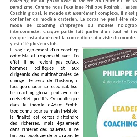
coaching est en phase avec la société d’aujourd’hui et 
paradigme. Comme nous l’explique Philippe Rosinski, l’aute
Coachin global, le monde est assurément complexe, il n’est 
contenter du modèle cartésien. Le corps ne peut être sépa
mode de coaching s’imprègne du modèle holograp
interconnecté, chaque partie fait partie d’un tout et in
évoque instantanément la conception spinoziste du monde. D
y est cité plusieurs fois.
Il s’agit également d’un coaching
optimiste et responsabilisant. En
effet, il ne revient pas qu’aux
hommes politiques et aux
dirigeants des multinationales de
changer le sens de l’histoire, il
faut que chacun se responsabilise.
Le coaching global peut avoir de
réels effets positifs. On oublie que
dans la théorie d’Adam Smith,
trop connu pour sa main invisible,
la finalité est certes d’atteindre
des richesses, mais également
dans l’intérêt des pauvres. Il ne
fait pas l’apologie de la « rapacité