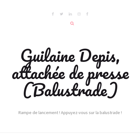
Guilaine Depis,
attachée de presse
(Balustrade)
Rampe de lancement ! Appuyez-vous sur la balustrade !