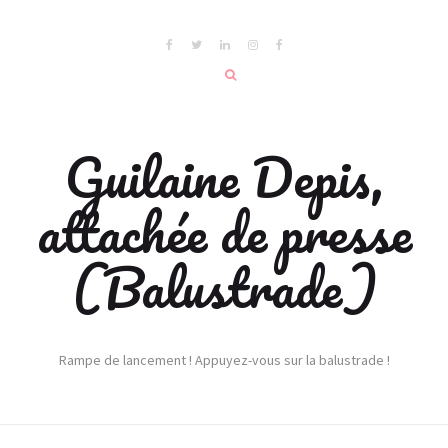
Guilaine Depis,
attachée de presse
(Balustrade)
Rampe de lancement ! Appuyez-vous sur la balustrade !