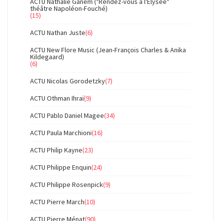
ACTU Nathalie Ganem ("Rendez-vous à l'Elysée"
théâtre Napoléon-Fouché)
(15)
ACTU Nathan Juste
(6)
ACTU New Flore Music (Jean-François Charles & Anika
Kildegaard)
(6)
ACTU Nicolas Gorodetzky
(7)
ACTU Othman Ihraï
(9)
ACTU Pablo Daniel Magee
(34)
ACTU Paula Marchioni
(16)
ACTU Philip Kayne
(23)
ACTU Philippe Enquin
(24)
ACTU Philippe Rosenpick
(9)
ACTU Pierre March
(10)
ACTU Pierre Ménat
(90)