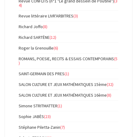
Revue CONFLITS (n°1 "Le grand dessein de Poutine")
(3
4)
Revue littéraire LIVR'ARBITRES
(3)
Richard Joffo
(8)
Richard SARTÈNE
(12)
Roger la Grenouille
(6)
ROMANS, POESIE, RECITS & ESSAIS CONTEMPORAINS
(5
)
SAINT-GERMAIN DES PRES
(1)
SALON CULTURE ET JEUX MATHÉMATIQUES 15ème
(32)
SALON CULTURE ET JEUX MATHÉMATIQUES 16ème
(8)
Simone STRITMATTER
(1)
Sophie JABÈS
(23)
Stéphane Piletta-Zanin
(7)