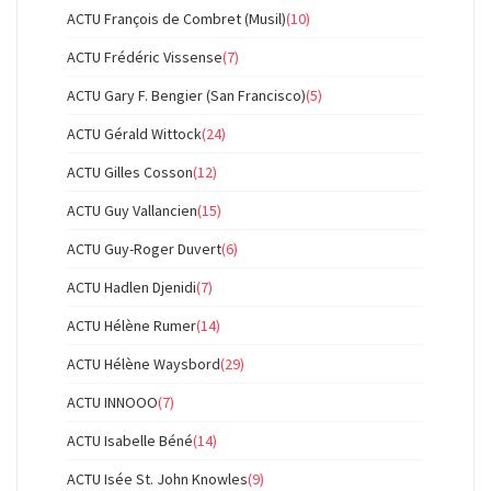
ACTU François de Combret (Musil)
(10)
ACTU Frédéric Vissense
(7)
ACTU Gary F. Bengier (San Francisco)
(5)
ACTU Gérald Wittock
(24)
ACTU Gilles Cosson
(12)
ACTU Guy Vallancien
(15)
ACTU Guy-Roger Duvert
(6)
ACTU Hadlen Djenidi
(7)
ACTU Hélène Rumer
(14)
ACTU Hélène Waysbord
(29)
ACTU INNOOO
(7)
ACTU Isabelle Béné
(14)
ACTU Isée St. John Knowles
(9)